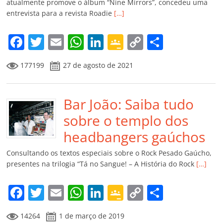
ro
atualmente promove o álbum “Nine Mirrors”, concedeu uma
entrevista para a revista Roadie
[…]
o
m
F
T
E
W
Li
G
C
C
a
w
m
h
n
o
o
o
177199
27 de agosto de 2021
c
itt
ai
at
k
o
p
m
e
er
l
s
e
gl
y
p
b
Bar João: Saiba tudo
A
dI
e
Li
ar
o
p
n
Cl
n
til
sobre o templo dos
o
p
a
k
h
headbangers gaúchos
k
ss
ar
Consultando os textos especiais sobre o Rock Pesado Gaúcho,
ro
presentes na trilogia “Tá no Sangue! – A História do Rock
[…]
o
F
T
E
W
Li
G
C
C
m
a
w
m
h
n
o
o
o
14264
1 de março de 2019