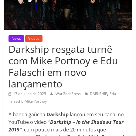
News
Vídeos
Darkship resgata turnê
com Mike Portnoy e Edu
Falaschi em novo
lançamento
,
17 de julho de 2025
WarGodsPress
DARKSHIP
Edu
,
Falaschi
Mike Portnoy
A banda gaúcha
Darkship
lançou em seu canal no
YouTube o vídeo
“Darkship – In the Shadows Tour
2019”
, com pouco mais de 20 minutos que