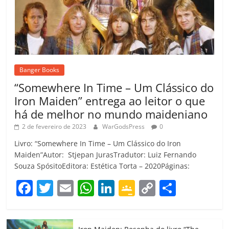
Banger Books
“Somewhere In Time – Um Clássico do
Iron Maiden” entrega ao leitor o que
há de melhor no mundo maideniano
2 de fevereiro de 2023
WarGodsPress
0
Livro: “Somewhere In Time – Um Clássico do Iron
Maiden”Autor: Stjepan JurasTradutor: Luiz Fernando
Souza SpósitoEditora: Estética Torta – 2020Páginas:
F
T
E
W
Li
G
C
C
a
w
m
h
n
o
o
o
c
itt
ai
at
k
o
p
m