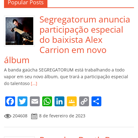
Popular Posts
Segregatorum anuncia
participação especial
do baixista Alex
Carrion em novo
álbum
A banda gaúcha SEGREGATORUM está trabalhando a todo
vapor em seu novo álbum, que trará a participação especial
do talentoso
[…]
F
T
E
W
Li
G
C
C
a
w
m
h
n
o
o
o
204608
8 de fevereiro de 2023
c
itt
ai
at
k
o
p
m
e
er
l
s
e
gl
y
p