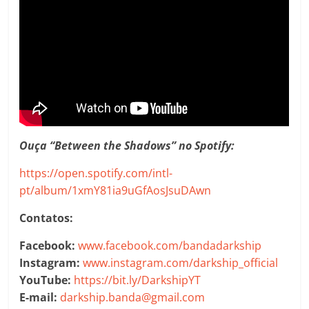
Ouça “Between the Shadows” no Spotify:
https://open.spotify.com/intl-
pt/album/1xmY81ia9uGfAosJsuDAwn
Contatos:
Facebook:
www.facebook.com/bandadarkship
Instagram:
www.instagram.com/darkship_official
YouTube:
https://bit.ly/DarkshipYT
E-mail:
darkship.banda@gmail.com