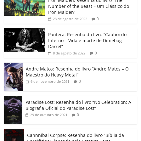
Iron Maiden: Resenha do livro “The
e
er
l
s
e
gl
y
p
Number of the Beast – Um Clássico do
b
A
dI
e
Li
ar
Iron Maiden”
0
23 de agosto de 2022
o
p
n
Cl
n
til
o
p
a
k
h
Pantera: Resenha do livro “Caubói do
Inferno – Vida e morte de Dimebag
k
ss
ar
Darrel”
ro
0
8 de agosto de 2022
o
Andre Matos: Resenha do livro “Andre Matos – O
m
Maestro do Heavy Metal”
0
6 de novembro de 2021
Paradise Lost: Resenha do livro “No Celebration: A
Biografia Oficial do Paradise Lost”
0
29 de outubro de 2021
Cannnibal Corpse: Resenha do livro “Bíblia da