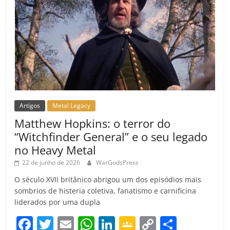
Artigos
Metal Legacy
Matthew Hopkins: o terror do
“Witchfinder General” e o seu legado
no Heavy Metal
22 de junho de 2026
WarGodsPress
O século XVII britânico abrigou um dos episódios mais
sombrios de histeria coletiva, fanatismo e carnificina
liderados por uma dupla
F
T
E
W
Li
G
C
C