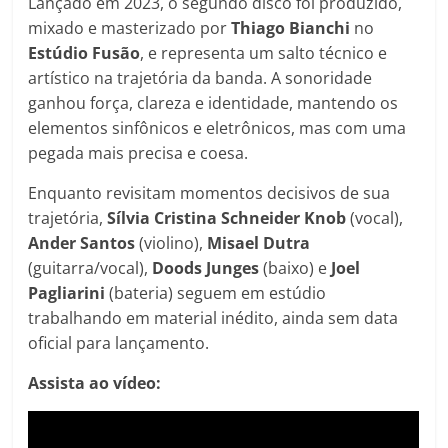
Lançado em 2023, o segundo disco foi produzido,
mixado e masterizado por
Thiago
Bianchi
no
Estúdio
Fusão
, e representa um salto técnico e
artístico na trajetória da banda. A sonoridade
ganhou força, clareza e identidade, mantendo os
elementos sinfônicos e eletrônicos, mas com uma
pegada mais precisa e coesa.
Enquanto revisitam momentos decisivos de sua
trajetória,
Sílvia Cristina Schneider Knob
(vocal),
Ander
Santos
(violino),
Misael
Dutra
(guitarra/vocal),
Doods
Junges
(baixo) e
Joel
Pagliarini
(bateria) seguem em estúdio
trabalhando em material inédito, ainda sem data
oficial para lançamento.
Assista ao vídeo: