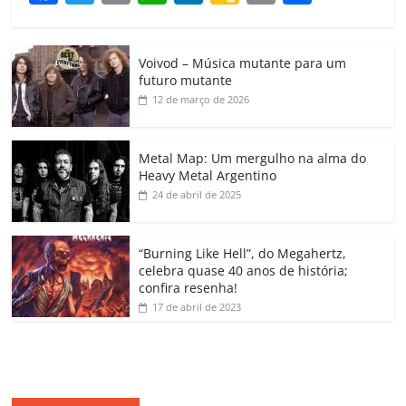
a
w
m
h
n
o
o
o
c
itt
ai
at
k
o
p
m
Voivod – Música mutante para um
e
er
l
s
e
gl
y
p
futuro mutante
b
A
dI
e
Li
ar
12 de março de 2026
o
p
n
Cl
n
til
o
p
a
k
h
Metal Map: Um mergulho na alma do
Heavy Metal Argentino
k
ss
ar
24 de abril de 2025
ro
o
“Burning Like Hell”, do Megahertz,
m
celebra quase 40 anos de história;
confira resenha!
17 de abril de 2023