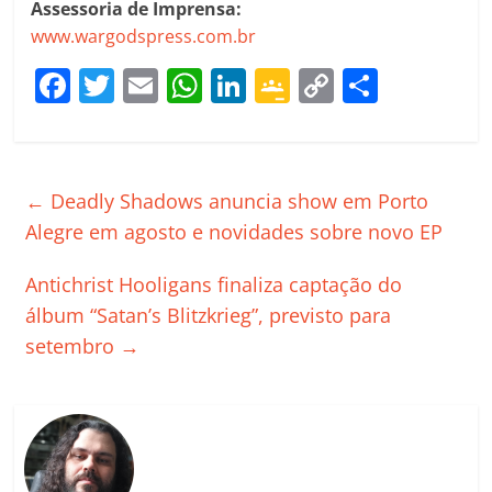
Assessoria de Imprensa:
www.wargodspress.com.br
F
T
E
W
Li
G
C
C
a
w
m
h
n
o
o
o
c
itt
ai
at
k
o
p
m
e
er
l
s
e
gl
y
p
←
Deadly Shadows anuncia show em Porto
b
A
dI
e
Li
ar
Alegre em agosto e novidades sobre novo EP
o
p
n
Cl
n
til
Antichrist Hooligans finaliza captação do
o
p
a
k
h
álbum “Satan’s Blitzkrieg”, previsto para
k
ss
ar
setembro
→
ro
o
m