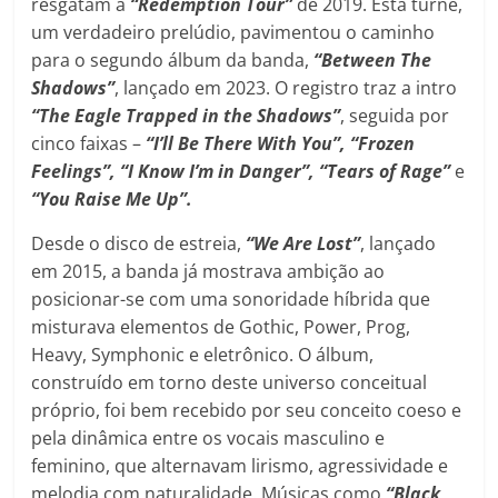
resgatam a
“Redemption Tour”
de 2019. Esta turnê,
um verdadeiro prelúdio, pavimentou o caminho
para o segundo álbum da banda,
“Between The
Shadows”
, lançado em 2023. O registro traz a intro
“The Eagle Trapped in the Shadows”
, seguida por
cinco faixas –
“
I’ll Be There With You”, “
Frozen
Feelings”, “
I Know I’m in Danger”, “
Tears of Rage”
e
“
You Raise Me Up”.
Desde o disco de estreia,
“We Are Lost”
, lançado
em 2015, a banda já mostrava ambição ao
posicionar-se com uma sonoridade híbrida que
misturava elementos de Gothic, Power, Prog,
Heavy, Symphonic e eletrônico. O álbum,
construído em torno deste universo conceitual
próprio, foi bem recebido por seu conceito coeso e
pela dinâmica entre os vocais masculino e
feminino, que alternavam lirismo, agressividade e
melodia com naturalidade. Músicas como
“Black