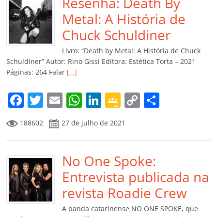
b
Resenha: Death By
A
dI
e
Li
ar
o
p
n
Cl
n
til
Metal: A História de
o
p
a
k
h
Chuck Schuldiner
k
ss
ar
Livro: “Death by Metal: A História de Chuck
ro
Schuldiner” Autor: Rino Gissi Editora: Estética Torta – 2021
Páginas: 264 Falar
[…]
o
m
F
T
E
W
Li
G
C
C
a
w
m
h
n
o
o
o
188602
27 de julho de 2021
c
itt
ai
at
k
o
p
m
e
er
l
s
e
gl
y
p
b
No One Spoke:
A
dI
e
Li
ar
o
p
n
Cl
n
til
Entrevista publicada na
o
p
a
k
h
revista Roadie Crew
k
ss
ar
A banda catarinense NO ONE SPOKE, que