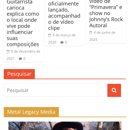
vídeo de
Guitarrista
oficialmente
“Primavera” e
carioca
lançado,
show no
explica como
acompanhad
Johnny’s Rock
o local onde
o de vídeo
Autoral
vive pode
clipe
influenciar
4 de junho de
6 de março de
suas
2025
2020
0
composições
8 de dezembro de
2021
0
Pesquisar
Metal Legacy Media