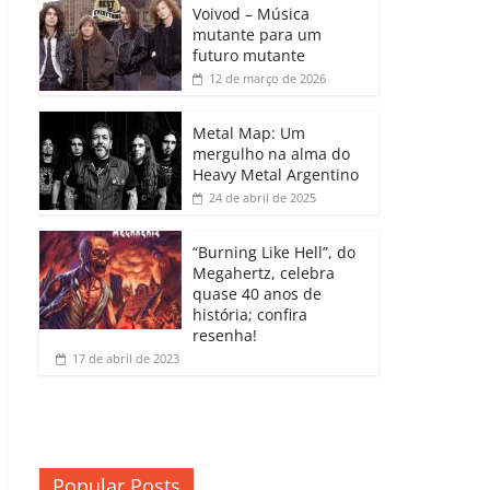
b
A
dI
e
Li
Voivod – Música
p
mutante para um
o
p
n
Cl
n
ar
futuro mutante
12 de março de 2026
o
p
a
k
til
k
ss
h
Metal Map: Um
ro
mergulho na alma do
ar
Heavy Metal Argentino
o
24 de abril de 2025
m
“Burning Like Hell”, do
Megahertz, celebra
quase 40 anos de
história; confira
resenha!
17 de abril de 2023
Popular Posts