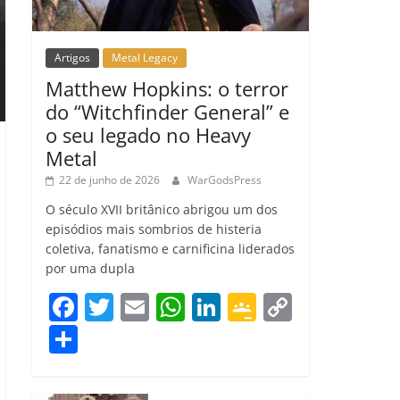
Artigos
Metal Legacy
Matthew Hopkins: o terror
do “Witchfinder General” e
o seu legado no Heavy
Metal
22 de junho de 2026
WarGodsPress
O século XVII britânico abrigou um dos
episódios mais sombrios de histeria
coletiva, fanatismo e carnificina liderados
por uma dupla
F
T
E
W
Li
G
C
a
w
m
h
n
o
o
C
c
itt
ai
at
k
o
p
o
e
er
l
s
e
gl
y
m