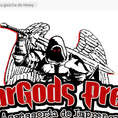
da gaúcha de Heavy
debut “Hellforge”
ingle “Dead Flies
á nas plataformas em
rge A. Romero
en detalha a
“Fly Rig” definitivo
estival Hell’s Heroes
vídeo de guitar & bass
e “Eclipse”, segundo
um “Dreaming”
tiona a
e a artificialidade
ngle e videoclipe de
s”