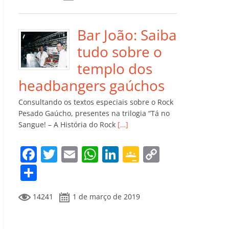
e
er
l
s
e
gl
y
m
b
A
dI
e
Li
p
o
p
n
Cl
n
ar
Bar João: Saiba
o
p
a
k
til
tudo sobre o
k
ss
h
templo dos
ro
ar
headbangers gaúchos
o
Consultando os textos especiais sobre o Rock
m
Pesado Gaúcho, presentes na trilogia “Tá no
Sangue! – A História do Rock
[…]
F
T
E
W
Li
G
C
a
w
m
h
n
o
o
C
c
itt
ai
at
k
o
p
o
14241
1 de março de 2019
e
er
l
s
e
gl
y
m
b
A
dI
e
Li
p