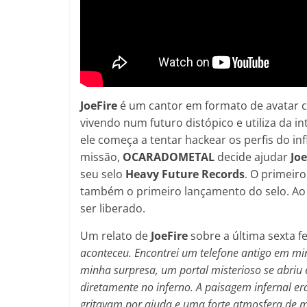
JoeFire
é um cantor em formato de avatar cr
vivendo num futuro distópico e utiliza da 
ele começa a tentar hackear os perfis do in
missão,
OCARADOMETAL
decide ajudar
Joe
seu selo
Heavy Future Records
. O primeiro
também o primeiro lançamento do selo. Ao 
ser liberado.
Um relato de
JoeFire
sobre a última sexta fe
aconteceu. Encontrei um telefone antigo em min
minha surpresa, um portal misterioso se abriu 
diretamente no inferno. A paisagem infernal e
gritavam por ajuda e uma forte atmosfera de m