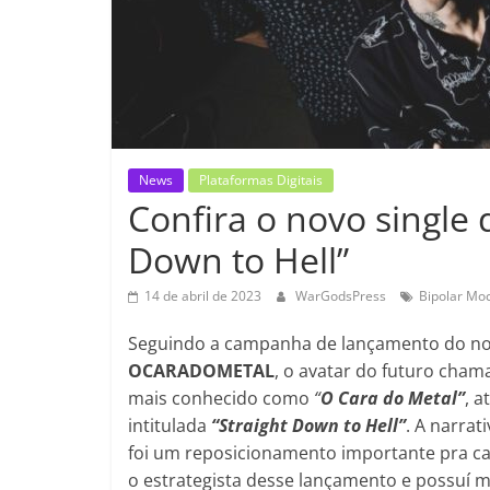
News
Plataformas Digitais
Confira o novo single 
Down to Hell”
14 de abril de 2023
WarGodsPress
Bipolar Mo
Seguindo a campanha de lançamento do no
OCARADOMETAL
, o avatar do futuro cha
mais conhecido como
“
O Cara do Metal”
, 
intitulada
“Straight Down to Hell”
. A narrat
foi um reposicionamento importante pra c
o estrategista desse lançamento e possuí m