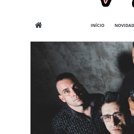
Wargods
INÍCIO
NOVIDAD
Press
Assessoria
e
Conteúdos