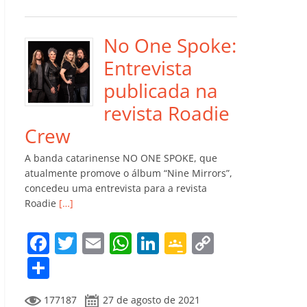
e
er
l
s
e
gl
y
m
b
A
dI
e
Li
p
o
p
n
Cl
n
ar
No One Spoke:
o
p
a
k
til
Entrevista
k
ss
h
publicada na
ro
ar
revista Roadie
o
Crew
m
A banda catarinense NO ONE SPOKE, que
atualmente promove o álbum “Nine Mirrors”,
concedeu uma entrevista para a revista
Roadie
[…]
F
T
E
W
Li
G
C
a
w
m
h
n
o
o
C
c
itt
ai
at
k
o
p
o
177187
27 de agosto de 2021