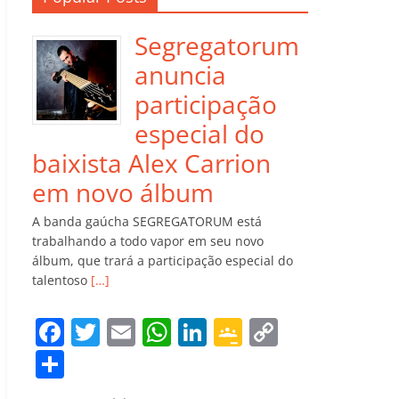
Segregatorum
anuncia
participação
especial do
baixista Alex Carrion
em novo álbum
A banda gaúcha SEGREGATORUM está
trabalhando a todo vapor em seu novo
álbum, que trará a participação especial do
talentoso
[…]
F
T
E
W
Li
G
C
a
w
m
h
n
o
o
C
c
itt
ai
at
k
o
p
o