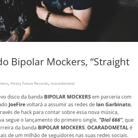
do Bipolar Mockers, “Straight
,
,
ckers
Heavy Future Records
ocaradometal
vo disco da banda
BIPOLAR MOCKERS
em parceria com
mado
JoeFire
voltará a assumir as redes de
Ian Garbinato
,
através de hack para contar sobre essa nova música,
iva segue o lançamento do primeiro single,
“Dial 666”
, que
arreira da banda
BIPOLAR MOCKERS
.
OCARADOMETAL
é
ais de um milhão de seguidores nas suas redes sociais.