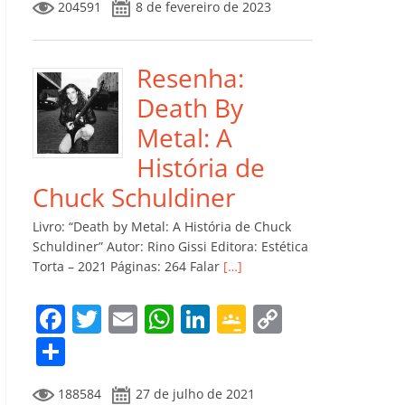
204591
8 de fevereiro de 2023
e
er
l
s
e
gl
y
m
b
A
dI
e
Li
p
o
p
n
Cl
n
ar
Resenha:
o
p
a
k
til
Death By
k
ss
h
Metal: A
ro
ar
História de
o
Chuck Schuldiner
m
Livro: “Death by Metal: A História de Chuck
Schuldiner” Autor: Rino Gissi Editora: Estética
Torta – 2021 Páginas: 264 Falar
[…]
F
T
E
W
Li
G
C
a
w
m
h
n
o
o
C
c
itt
ai
at
k
o
p
o
188584
27 de julho de 2021