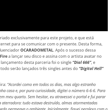
iado exclusivamente para este projeto, e que está
internet para se comunicar com o presente. Desta forma,
fluenciador
OCARADOMETAL
. Após o sucesso dessa
Fire
a lançar seu disco e assina com o artista avatar no
 lançamento desta parceria foi o single
“Dial 666”
, e
todo serão lançados três singles antes do
“Digital Hell”
ira:
“Acordei como em todos os dias, mas algo estranho
ha casa e, por pura curiosidade, digitei o número 6-6-6. Para
em meu quarto. Sem hesitar, eu atravessei o portal e fui parar
ra aterradora: tudo estava destruído, almas atormentadas
edo permeava o ambiente. Inicialmente, fiquei perplexo com o