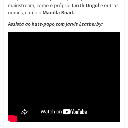
mainstream, como o próprio
Cirith Ungol
e outros
nomes, como o
Manilla Road.
Assista ao bate-papo com Jarvis Leatherby: