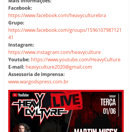
Mais informações:
Facebook:
https://www.facebook.com/heavyculturebra
Grupo:
https://www.facebook.com/groups/1596107987121
41
Instagram:
https://www.instagram.com/heavyculture
Youtube:
https://www.youtube.com/HeavyCulture
E-mail:
heavyculture2020@gmail.com
Assessoria de Imprensa:
www.wargodspress.com.br