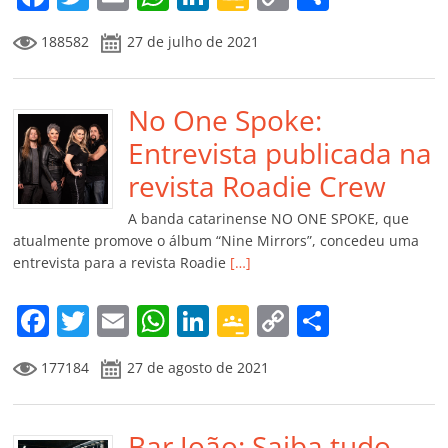
a
w
m
h
n
o
o
o
188582
27 de julho de 2021
c
itt
ai
at
k
o
p
m
e
er
l
s
e
gl
y
p
b
No One Spoke:
A
dI
e
Li
ar
o
p
n
Cl
n
til
Entrevista publicada na
o
p
a
k
h
revista Roadie Crew
k
ss
ar
A banda catarinense NO ONE SPOKE, que
ro
atualmente promove o álbum “Nine Mirrors”, concedeu uma
entrevista para a revista Roadie
[…]
o
m
F
T
E
W
Li
G
C
C
a
w
m
h
n
o
o
o
177184
27 de agosto de 2021
c
itt
ai
at
k
o
p
m
e
er
l
s
e
gl
y
p
Bar João: Saiba tudo