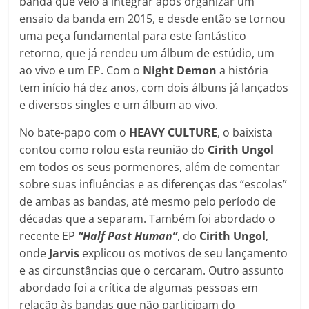
banda que veio a integrar após organizar um
ensaio da banda em 2015, e desde então se tornou
uma peça fundamental para este fantástico
retorno, que já rendeu um álbum de estúdio, um
ao vivo e um EP. Com o
Night Demon
a história
tem início há dez anos, com dois álbuns já lançados
e diversos singles e um álbum ao vivo.
No bate-papo com o
HEAVY CULTURE
, o baixista
contou como rolou esta reunião do
Cirith Ungol
em todos os seus pormenores, além de comentar
sobre suas influências e as diferenças das “escolas”
de ambas as bandas, até mesmo pelo período de
décadas que a separam. Também foi abordado o
recente EP
“Half Past Human”
, do
Cirith Ungol
,
onde
Jarvis
explicou os motivos de seu lançamento
e as circunstâncias que o cercaram. Outro assunto
abordado foi a crítica de algumas pessoas em
relação às bandas que não participam do