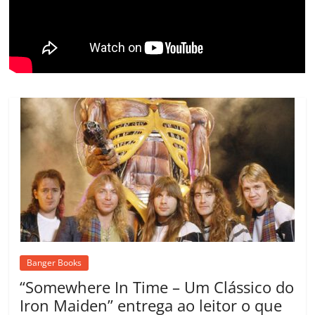
o
m
Banger Books
“Somewhere In Time – Um Clássico do
Iron Maiden” entrega ao leitor o que