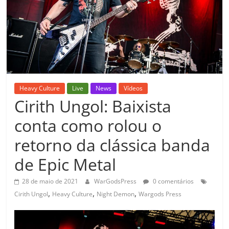
Heavy Culture
Live
News
Vídeos
Cirith Ungol: Baixista
conta como rolou o
retorno da clássica banda
de Epic Metal
28 de maio de 2021
WarGodsPress
0 comentários
,
,
,
Cirith Ungol
Heavy Culture
Night Demon
Wargods Press