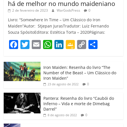
há de melhor no mundo maideniano
2 de fevereiro de 2023
WarGodsPress
0
Livro: “Somewhere In Time – Um Clássico do Iron
Maiden”Autor: Stjepan JurasTradutor: Luiz Fernando
Souza SpósitoEditora: Estética Torta – 2020Páginas:
F
T
E
W
Li
G
C
C
a
w
m
h
n
o
o
o
c
itt
ai
at
k
o
p
m
Iron Maiden: Resenha do livro “The
e
er
l
s
e
gl
y
p
Number of the Beast – Um Clássico do
b
A
dI
e
Li
ar
Iron Maiden”
0
23 de agosto de 2022
o
p
n
Cl
n
til
o
p
a
k
h
Pantera: Resenha do livro “Caubói do
Inferno – Vida e morte de Dimebag
k
ss
ar
Darrel”
ro
0
8 de agosto de 2022
o