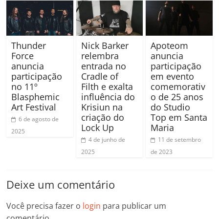
Thunder
Nick Barker
Apoteom
Force
relembra
anuncia
anuncia
entrada no
participação
participação
Cradle of
em evento
no 11º
Filth e exalta
comemorativ
Blasphemic
influência do
o de 25 anos
Art Festival
Krisiun na
do Studio
criação do
Top em Santa
6 de agosto de
Lock Up
Maria
2025
4 de junho de
11 de setembro
2025
de 2023
Deixe um comentário
Você precisa fazer o
login
para publicar um
comentário.