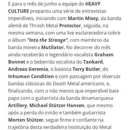
E para o mês de junho a equipe do
HEAVY
CULTURE
preparou uma série de entrevistas
imperdíveis, iniciando com
Martin Missy,
da banda
alemã de Thrash Metal
Protector
¸ seguida, na
mesma semana, com uma live esclarecedora sobre
o álbum
“Into the Strange”
, com membros da
banda mineira
Mutilator.
No decorrer do mês
ainda receberão o legendário vocalista
Graham
Bonnet
e o beberrão vocalista do
Tankard
,
Andreas Geremia
, o baixista
Terry Butler
, do
Inhuman Condition
e com passagem por diversas
bandas clássicas do Death Metal americano, e,
finalizando, com o não menos que imperdível bate
papo com o guitarrista da banda dinamarquesa
Artillery
,
Michael Stützer Hansen
, que mesmo
após a perda do irmão e também guitarrista
Morten Stützer
, segue firme e confiante na
trajetória desta verdadeira instituição do Metal