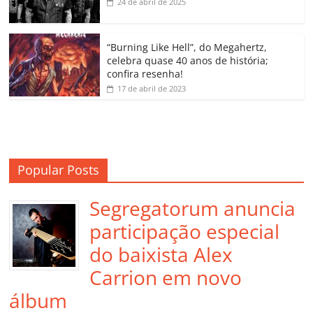
k
ss
ar
24 de abril de 2025
ro
o
“Burning Like Hell”, do Megahertz,
m
celebra quase 40 anos de história;
confira resenha!
17 de abril de 2023
Popular Posts
Segregatorum anuncia
participação especial
do baixista Alex
Carrion em novo
álbum