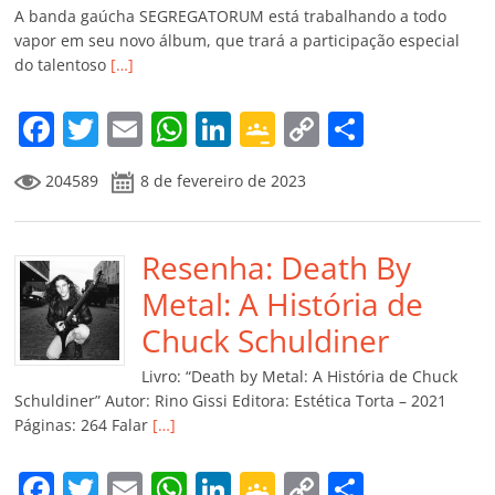
A banda gaúcha SEGREGATORUM está trabalhando a todo
vapor em seu novo álbum, que trará a participação especial
do talentoso
[…]
F
T
E
W
Li
G
C
C
a
w
m
h
n
o
o
o
204589
8 de fevereiro de 2023
c
itt
ai
at
k
o
p
m
e
er
l
s
e
gl
y
p
b
Resenha: Death By
A
dI
e
Li
ar
o
p
n
Cl
n
til
Metal: A História de
o
p
a
k
h
Chuck Schuldiner
k
ss
ar
Livro: “Death by Metal: A História de Chuck
ro
Schuldiner” Autor: Rino Gissi Editora: Estética Torta – 2021
Páginas: 264 Falar
[…]
o
m
F
T
E
W
Li
G
C
C