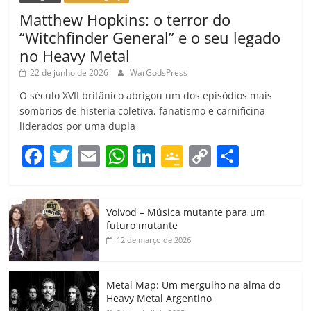
Matthew Hopkins: o terror do
“Witchfinder General” e o seu legado
no Heavy Metal
22 de junho de 2026
WarGodsPress
O século XVII britânico abrigou um dos episódios mais
sombrios de histeria coletiva, fanatismo e carnificina
liderados por uma dupla
F
T
E
W
Li
G
C
C
a
w
m
h
n
o
o
o
c
itt
ai
at
k
o
p
m
Voivod – Música mutante para um
e
er
l
s
e
gl
y
p
futuro mutante
b
A
dI
e
Li
ar
12 de março de 2026
o
p
n
Cl
n
til
o
p
a
k
h
Metal Map: Um mergulho na alma do
Heavy Metal Argentino