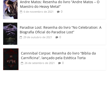
Andre Matos: Resenha do livro “Andre Matos – O
m
Maestro do Heavy Metal”
0
6 de novembro de 2021
Paradise Lost: Resenha do livro “No Celebration: A
Biografia Oficial do Paradise Lost”
0
29 de outubro de 2021
Cannnibal Corpse: Resenha do livro “Bíblia da
Carnificina”, lançado pela Estética Torta
0
26 de setembro de 2021