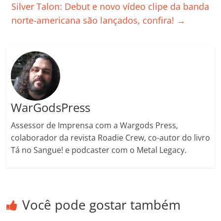
Silver Talon: Debut e novo vídeo clipe da banda
o
p
a
k
h
norte-americana são lançados, confira!
→
k
ss
ar
ro
o
m
WarGodsPress
Assessor de Imprensa com a Wargods Press,
colaborador da revista Roadie Crew, co-autor do livro
Tá no Sangue! e podcaster com o Metal Legacy.
Você pode gostar também