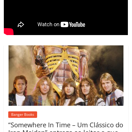
o
m
Banger Books
“Somewhere In Time – Um Clássico do