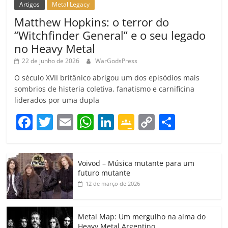
Artigos
Metal Legacy
Matthew Hopkins: o terror do
“Witchfinder General” e o seu legado
no Heavy Metal
22 de junho de 2026
WarGodsPress
O século XVII britânico abrigou um dos episódios mais
sombrios de histeria coletiva, fanatismo e carnificina
liderados por uma dupla
F
T
E
W
Li
G
C
C
a
w
m
h
n
o
o
o
c
itt
ai
at
k
o
p
m
Voivod – Música mutante para um
e
er
l
s
e
gl
y
p
futuro mutante
b
A
dI
e
Li
ar
12 de março de 2026
o
p
n
Cl
n
til
o
p
a
k
h
Metal Map: Um mergulho na alma do
Heavy Metal Argentino