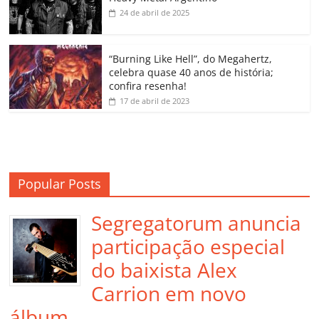
k
ss
ar
24 de abril de 2025
ro
o
“Burning Like Hell”, do Megahertz,
m
celebra quase 40 anos de história;
confira resenha!
17 de abril de 2023
Popular Posts
Segregatorum anuncia
participação especial
do baixista Alex
Carrion em novo
álbum