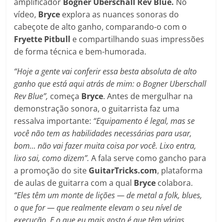
amplificador
Bogner Uberschall Rev Blue.
No
vídeo,
Bryce
explora as nuances sonoras do
cabeçote de alto ganho, comparando-o com o
Fryette Pitbull
e compartilhando suas impressões
de forma técnica e bem-humorada.
“Hoje a gente vai conferir essa besta absoluta de alto
ganho que está aqui atrás de mim: o Bogner Uberschall
Rev Blue”,
começa
Bryce
. Antes de mergulhar na
demonstração sonora, o guitarrista faz uma
ressalva importante:
“Equipamento é legal, mas se
você não tem as habilidades necessárias para usar,
bom… não vai fazer muita coisa por você. Lixo entra,
lixo sai, como dizem”.
A fala serve como gancho para
a promoção do site
GuitarTricks.com
, plataforma
de aulas de guitarra com a qual
Bryce
colabora.
“Eles têm um monte de lições — de metal a folk, blues,
o que for — que realmente elevam o seu nível de
execução. E o que eu mais gosto é que têm várias