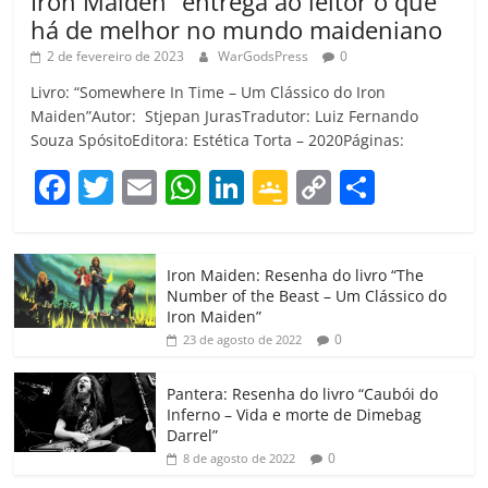
Iron Maiden” entrega ao leitor o que
há de melhor no mundo maideniano
2 de fevereiro de 2023
WarGodsPress
0
Livro: “Somewhere In Time – Um Clássico do Iron
Maiden”Autor: Stjepan JurasTradutor: Luiz Fernando
Souza SpósitoEditora: Estética Torta – 2020Páginas:
F
T
E
W
Li
G
C
C
a
w
m
h
n
o
o
o
c
itt
ai
at
k
o
p
m
Iron Maiden: Resenha do livro “The
e
er
l
s
e
gl
y
p
Number of the Beast – Um Clássico do
b
A
dI
e
Li
ar
Iron Maiden”
0
23 de agosto de 2022
o
p
n
Cl
n
til
o
p
a
k
h
Pantera: Resenha do livro “Caubói do
Inferno – Vida e morte de Dimebag
k
ss
ar
Darrel”
ro
0
8 de agosto de 2022