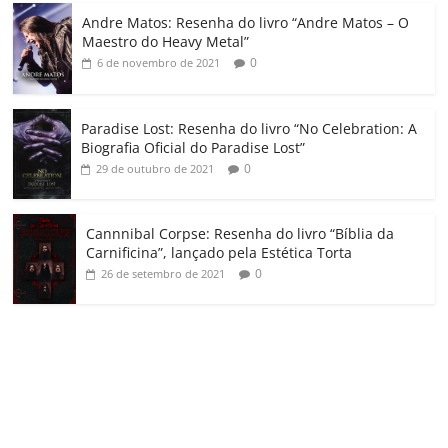
o
Andre Matos: Resenha do livro “Andre Matos – O
m
Maestro do Heavy Metal”
0
6 de novembro de 2021
Paradise Lost: Resenha do livro “No Celebration: A
Biografia Oficial do Paradise Lost”
0
29 de outubro de 2021
Cannnibal Corpse: Resenha do livro “Bíblia da
Carnificina”, lançado pela Estética Torta
0
26 de setembro de 2021