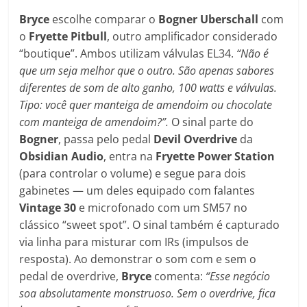
Bryce
escolhe comparar o
Bogner Uberschall
com
o
Fryette
Pitbull
, outro amplificador considerado
“boutique”. Ambos utilizam válvulas EL34.
“Não é
que um seja melhor que o outro. São apenas sabores
diferentes de som de alto ganho, 100 watts e válvulas.
Tipo: você quer manteiga de amendoim ou chocolate
com manteiga de amendoim?”.
O sinal parte do
Bogner
, passa pelo pedal
Devil
Overdrive
da
Obsidian
Audio
, entra na
Fryette
Power
Station
(para controlar o volume) e segue para dois
gabinetes — um deles equipado com falantes
Vintage
30
e microfonado com um SM57 no
clássico “sweet spot”. O sinal também é capturado
via linha para misturar com IRs (impulsos de
resposta). Ao demonstrar o som com e sem o
pedal de overdrive,
Bryce
comenta:
“Esse negócio
soa absolutamente monstruoso. Sem o overdrive, fica