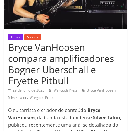
News
Vídeos
Bryce VanHoosen
compara amplificadores
Bogner Uberschall e
Fryette Pitbull
,
29 de julho de 2025
WarGodsPress
Bryce VanHoosen
,
Silver Talon
Wargods Press
O guitarrista e criador de conteúdo
Bryce
VanHoosen
, da banda estadunidense
Silver
Talon
,
publicou recentemente uma análise detalhada do