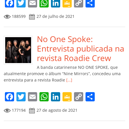
m
F
T
E
W
Li
G
C
C
a
w
m
h
n
o
o
o
188599
27 de julho de 2021
c
itt
ai
at
k
o
p
m
e
er
l
s
e
gl
y
p
b
No One Spoke:
A
dI
e
Li
ar
o
p
n
Cl
n
til
Entrevista publicada na
o
p
a
k
h
revista Roadie Crew
k
ss
ar
A banda catarinense NO ONE SPOKE, que
ro
atualmente promove o álbum “Nine Mirrors”, concedeu uma
entrevista para a revista Roadie
[…]
o
m
F
T
E
W
Li
G
C
C
a
w
m
h
n
o
o
o
177194
27 de agosto de 2021
c
itt
ai
at
k
o
p
m
e
er
l
s
e
gl
y
p