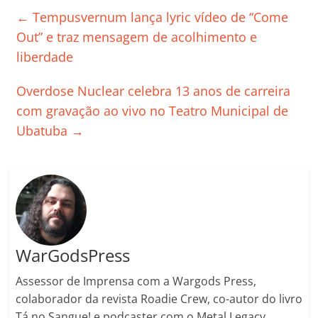
e
er
l
s
e
gl
y
p
←
Tempusvernum lança lyric vídeo de “Come
b
A
dI
e
Li
ar
Out” e traz mensagem de acolhimento e
o
p
n
Cl
n
til
liberdade
o
p
a
k
h
Overdose Nuclear celebra 13 anos de carreira
k
ss
ar
com gravação ao vivo no Teatro Municipal de
ro
Ubatuba
→
o
m
WarGodsPress
Assessor de Imprensa com a Wargods Press,
colaborador da revista Roadie Crew, co-autor do livro
Tá no Sangue! e podcaster com o Metal Legacy.