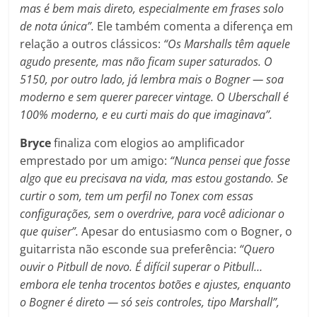
mas é bem mais direto, especialmente em frases solo
de nota única”.
Ele também comenta a diferença em
relação a outros clássicos:
“Os Marshalls têm aquele
agudo presente, mas não ficam super saturados. O
5150, por outro lado, já lembra mais o Bogner — soa
moderno e sem querer parecer vintage. O Uberschall é
100% moderno, e eu curti mais do que imaginava”.
Bryce
finaliza com elogios ao amplificador
emprestado por um amigo:
“Nunca pensei que fosse
algo que eu precisava na vida, mas estou gostando. Se
curtir o som, tem um perfil no Tonex com essas
configurações, sem o overdrive, para você adicionar o
que quiser”.
Apesar do entusiasmo com o Bogner, o
guitarrista não esconde sua preferência:
“Quero
ouvir o Pitbull de novo. É difícil superar o Pitbull…
embora ele tenha trocentos botões e ajustes, enquanto
o Bogner é direto — só seis controles, tipo Marshall”,