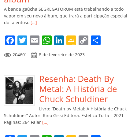
A banda gaúcha SEGREGATORUM está trabalhando a todo
vapor em seu novo álbum, que trará a participação especial
do talentoso
[…]
F
T
E
W
Li
G
C
C
a
w
m
h
n
o
o
o
204601
8 de fevereiro de 2023
c
itt
ai
at
k
o
p
m
e
er
l
s
e
gl
y
p
b
Resenha: Death By
A
dI
e
Li
ar
o
p
n
Cl
n
til
Metal: A História de
o
p
a
k
h
Chuck Schuldiner
k
ss
ar
Livro: “Death by Metal: A História de Chuck
ro
Schuldiner” Autor: Rino Gissi Editora: Estética Torta – 2021
Páginas: 264 Falar
[…]
o