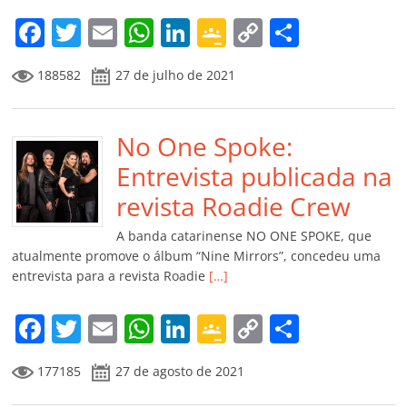
m
F
T
E
W
Li
G
C
C
a
w
m
h
n
o
o
o
188582
27 de julho de 2021
c
itt
ai
at
k
o
p
m
e
er
l
s
e
gl
y
p
b
No One Spoke:
A
dI
e
Li
ar
o
p
n
Cl
n
til
Entrevista publicada na
o
p
a
k
h
revista Roadie Crew
k
ss
ar
A banda catarinense NO ONE SPOKE, que
ro
atualmente promove o álbum “Nine Mirrors”, concedeu uma
entrevista para a revista Roadie
[…]
o
m
F
T
E
W
Li
G
C
C
a
w
m
h
n
o
o
o
177185
27 de agosto de 2021
c
itt
ai
at
k
o
p
m