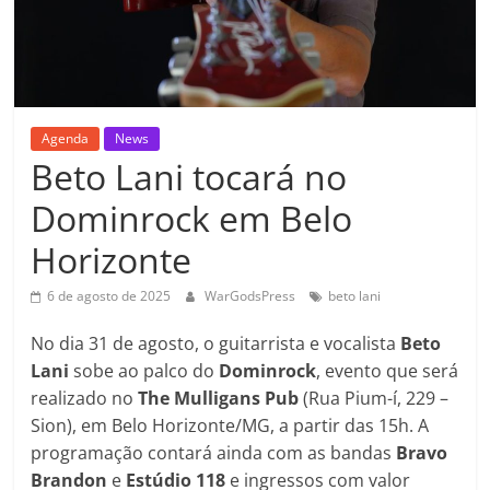
Agenda
News
Beto Lani tocará no
Dominrock em Belo
Horizonte
6 de agosto de 2025
WarGodsPress
beto lani
No dia 31 de agosto, o guitarrista e vocalista
Beto
Lani
sobe ao palco do
Dominrock
, evento que será
realizado no
The Mulligans Pub
(Rua Pium-í, 229 –
Sion), em Belo Horizonte/MG, a partir das 15h. A
programação contará ainda com as bandas
Bravo
Brandon
e
Estúdio
118
e ingressos com valor