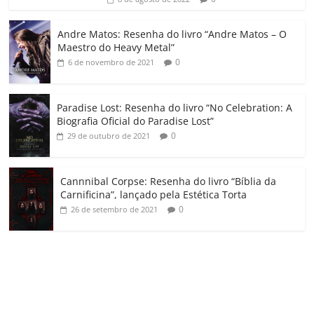
ro
o
Andre Matos: Resenha do livro “Andre Matos – O
m
Maestro do Heavy Metal”
0
6 de novembro de 2021
Paradise Lost: Resenha do livro “No Celebration: A
Biografia Oficial do Paradise Lost”
0
29 de outubro de 2021
Cannnibal Corpse: Resenha do livro “Bíblia da
Carnificina”, lançado pela Estética Torta
0
26 de setembro de 2021