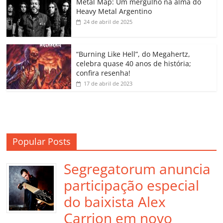
o
p
a
k
h
Metal Map: Um mergulho na alma do
Heavy Metal Argentino
k
ss
ar
24 de abril de 2025
ro
o
“Burning Like Hell”, do Megahertz,
m
celebra quase 40 anos de história;
confira resenha!
17 de abril de 2023
Popular Posts
Segregatorum anuncia
participação especial
do baixista Alex
Carrion em novo