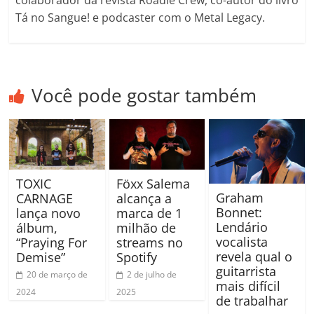
colaborador da revista Roadie Crew, co-autor do livro
Tá no Sangue! e podcaster com o Metal Legacy.
Você pode gostar também
TOXIC
Föxx Salema
Graham
CARNAGE
alcança a
Bonnet:
lança novo
marca de 1
Lendário
álbum,
milhão de
vocalista
“Praying For
streams no
revela qual o
Demise”
Spotify
guitarrista
20 de março de
2 de julho de
mais difícil
2024
2025
de trabalhar