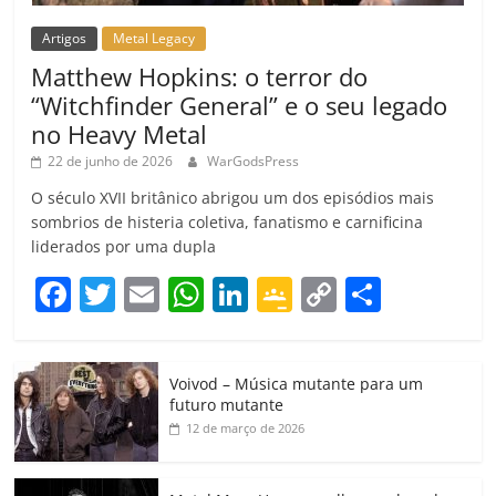
Artigos
Metal Legacy
Matthew Hopkins: o terror do
“Witchfinder General” e o seu legado
no Heavy Metal
22 de junho de 2026
WarGodsPress
O século XVII britânico abrigou um dos episódios mais
sombrios de histeria coletiva, fanatismo e carnificina
liderados por uma dupla
F
T
E
W
Li
G
C
C
a
w
m
h
n
o
o
o
c
itt
ai
at
k
o
p
m
Voivod – Música mutante para um
e
er
l
s
e
gl
y
p
futuro mutante
b
A
dI
e
Li
ar
12 de março de 2026
o
p
n
Cl
n
til