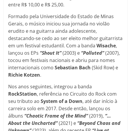
entre R$ 10,00 e R$ 25,00.
Formado pela Universidade do Estado de Minas
Gerais, o músico iniciou sua jornada no violão
erudito e na guitarra ainda adolescente,
destacando-se cedo ao ser eleito melhor guitarrista
em um festival estudantil. Com a banda
Wisache
,
lançou os EPs
“Shout It”
(2003) e
“Polluted”
(2007),
tocou em festivais nacionais e abriu para nomes
internacionais como
Sebastian
Bach
(Skid Row) e
Richie
Kotzen
.
Nos anos seguintes, integrou a banda
RockStation
, referência no Circuito do Rock com
seu tributo ao
System of a Down
, até dar início à
carreira solo em 2017. Desde então, lançou os
álbuns
“Chaotic Frame of the Mind”
(2019),
“…
About the Uncharted”
(2021) e
“Beyond Chaos and
Unknown”
(2023), além do recente EP
“Live at