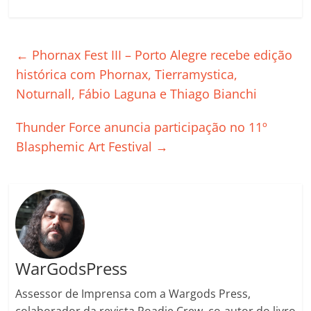
a
w
m
h
n
o
o
o
c
itt
ai
at
k
o
p
m
e
er
l
s
e
gl
y
p
←
Phornax Fest III – Porto Alegre recebe edição
b
A
dI
e
Li
ar
histórica com Phornax, Tierramystica,
o
p
n
Cl
n
til
Noturnall, Fábio Laguna e Thiago Bianchi
o
p
a
k
h
Thunder Force anuncia participação no 11º
k
ss
ar
Blasphemic Art Festival
→
ro
o
m
WarGodsPress
Assessor de Imprensa com a Wargods Press,