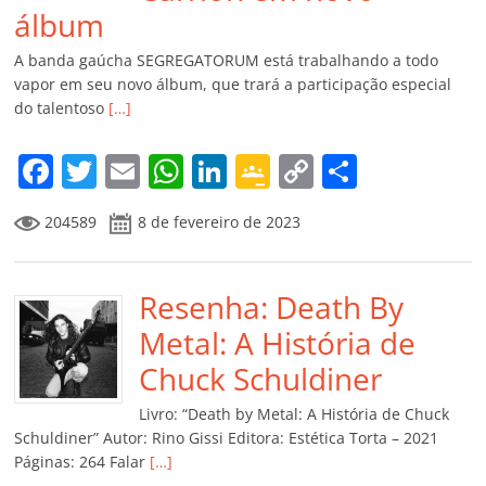
álbum
A banda gaúcha SEGREGATORUM está trabalhando a todo
vapor em seu novo álbum, que trará a participação especial
do talentoso
[…]
F
T
E
W
Li
G
C
C
a
w
m
h
n
o
o
o
204589
8 de fevereiro de 2023
c
itt
ai
at
k
o
p
m
e
er
l
s
e
gl
y
p
b
Resenha: Death By
A
dI
e
Li
ar
o
p
n
Cl
n
til
Metal: A História de
o
p
a
k
h
Chuck Schuldiner
k
ss
ar
Livro: “Death by Metal: A História de Chuck
ro
Schuldiner” Autor: Rino Gissi Editora: Estética Torta – 2021
Páginas: 264 Falar
[…]
o