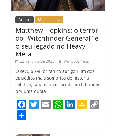
Artigos
Metal Legacy
Matthew Hopkins: o terror
do “Witchfinder General” e
o seu legado no Heavy
Metal
22 de junho de 2026
WarGodsPress
O século XVII britânico abrigou um dos
episódios mais sombrios de histeria
coletiva, fanatismo e carnificina liderados
por uma dupla
F
T
E
W
Li
G
C
a
w
m
h
n
o
o
C
c
itt
ai
at
k
o
p
o
e
er
l
s
e
gl
y
m