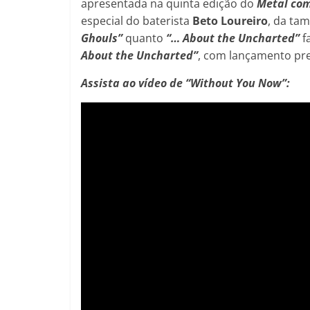
apresentada na quinta edição do
Metal com
especial do baterista
Beto Loureiro
, da ta
Ghouls”
quanto
“… About the Uncharted”
f
About the Uncharted”
, com lançamento pre
Assista ao vídeo de “Without You Now”: