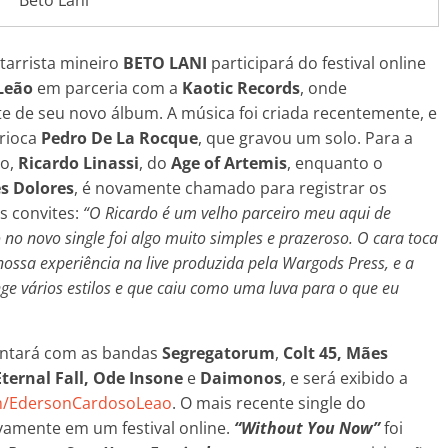
itarrista mineiro
BETO LANI
participará do festival online
 Leão
em parceria com a
Kaotic Records
, onde
te de seu novo álbum. A música foi criada recentemente, e
arioca
Pedro De La Rocque
, que gravou um solo. Para a
do,
Ricardo Linassi
, do
Age of Artemis
, enquanto o
s Dolores
, é novamente chamado para registrar os
s convites:
“O Ricardo é um velho parceiro meu aqui de
 no novo single foi algo muito simples e prazeroso. O cara toca
nossa experiência na live produzida pela Wargods Press, e a
nge vários estilos e que caiu como uma luva para o que eu
ntará com as bandas
Segregatorum
,
Colt 45, Mães
ernal Fall, Ode Insone
e
Daimonos
, e será exibido a
m/EdersonCardosoLeao
. O mais recente single do
vamente em um festival online.
“Without You Now”
foi