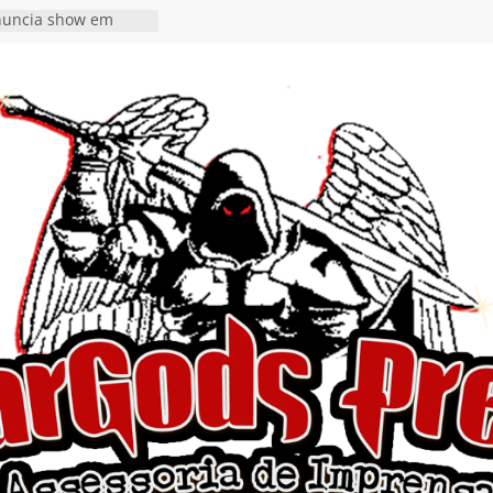
nuncia show em
oite Autoral” e
mento do novo single
ro”
rra hiato de uma
 lançamento do EP
Ends, I Begin”
nça o single “Keep
l Alive!” e detalha
o novo álbum
en detalha a
“Fly Rig” definitivo
estival Hell’s Heroes
vídeo de guitar & bass
e “Eclipse”, segundo
um “Dreaming”