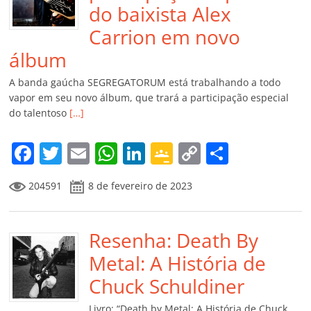
do baixista Alex
Carrion em novo
álbum
A banda gaúcha SEGREGATORUM está trabalhando a todo
vapor em seu novo álbum, que trará a participação especial
do talentoso
[…]
F
T
E
W
Li
G
C
C
a
w
m
h
n
o
o
o
204591
8 de fevereiro de 2023
c
itt
ai
at
k
o
p
m
e
er
l
s
e
gl
y
p
b
Resenha: Death By
A
dI
e
Li
ar
o
p
n
Cl
n
til
Metal: A História de
o
p
a
k
h
Chuck Schuldiner
k
ss
ar
Livro: “Death by Metal: A História de Chuck