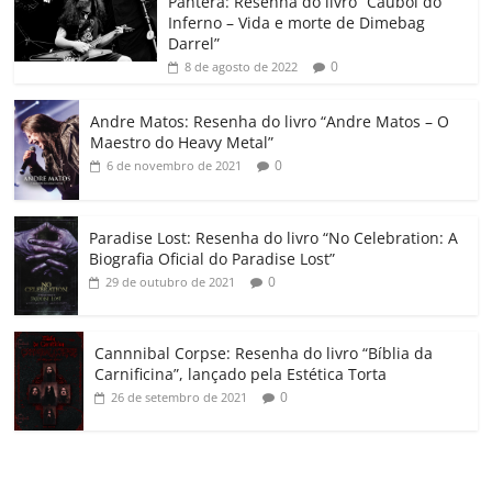
o
p
a
k
h
Pantera: Resenha do livro “Caubói do
Inferno – Vida e morte de Dimebag
k
ss
ar
Darrel”
ro
0
8 de agosto de 2022
o
Andre Matos: Resenha do livro “Andre Matos – O
m
Maestro do Heavy Metal”
0
6 de novembro de 2021
Paradise Lost: Resenha do livro “No Celebration: A
Biografia Oficial do Paradise Lost”
0
29 de outubro de 2021
Cannnibal Corpse: Resenha do livro “Bíblia da
Carnificina”, lançado pela Estética Torta
0
26 de setembro de 2021