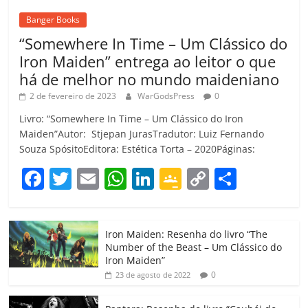
Banger Books
“Somewhere In Time – Um Clássico do
Iron Maiden” entrega ao leitor o que
há de melhor no mundo maideniano
2 de fevereiro de 2023
WarGodsPress
0
Livro: “Somewhere In Time – Um Clássico do Iron
Maiden”Autor: Stjepan JurasTradutor: Luiz Fernando
Souza SpósitoEditora: Estética Torta – 2020Páginas:
F
T
E
W
Li
G
C
C
a
w
m
h
n
o
o
o
c
itt
ai
at
k
o
p
m
Iron Maiden: Resenha do livro “The
e
er
l
s
e
gl
y
p
Number of the Beast – Um Clássico do
b
A
dI
e
Li
ar
Iron Maiden”
0
23 de agosto de 2022
o
p
n
Cl
n
til