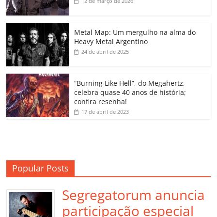
b
A
dI
e
Li
ar
12 de março de 2026
o
p
n
Cl
n
til
o
p
a
k
h
Metal Map: Um mergulho na alma do
Heavy Metal Argentino
k
ss
ar
24 de abril de 2025
ro
o
“Burning Like Hell”, do Megahertz,
m
celebra quase 40 anos de história;
confira resenha!
17 de abril de 2023
Popular Posts
Segregatorum anuncia
participação especial