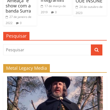
“Ameaça” e
ODE INSONE
show com a
17 de março de
24 de outubro de
banda Surra
2019
0
2023
27 de janeiro de
2022
0
Pesquisar
Metal Legacy Media