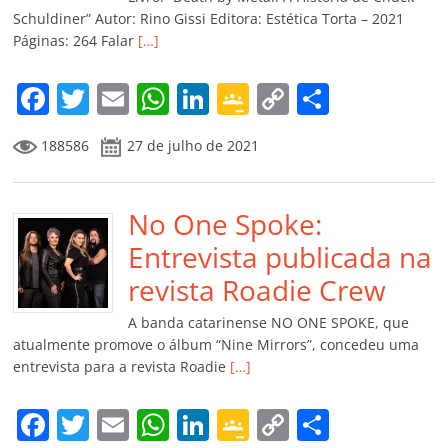
ro
Schuldiner” Autor: Rino Gissi Editora: Estética Torta – 2021
Páginas: 264 Falar
[…]
o
m
F
T
E
W
Li
G
C
C
a
w
m
h
n
o
o
o
188586
27 de julho de 2021
c
itt
ai
at
k
o
p
m
e
er
l
s
e
gl
y
p
b
No One Spoke:
A
dI
e
Li
ar
o
p
n
Cl
n
til
Entrevista publicada na
o
p
a
k
h
revista Roadie Crew
k
ss
ar
A banda catarinense NO ONE SPOKE, que
ro
atualmente promove o álbum “Nine Mirrors”, concedeu uma
entrevista para a revista Roadie
[…]
o
m
F
T
E
W
Li
G
C
C