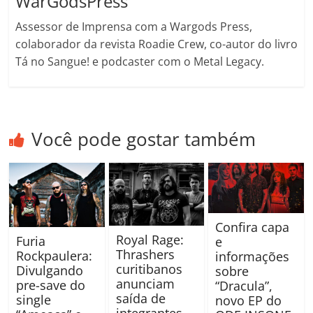
WarGodsPress
Assessor de Imprensa com a Wargods Press,
colaborador da revista Roadie Crew, co-autor do livro
Tá no Sangue! e podcaster com o Metal Legacy.
Você pode gostar também
Confira capa
Royal Rage:
Furia
e
Thrashers
Rockpaulera:
informações
curitibanos
Divulgando
sobre
anunciam
pre-save do
“Dracula”,
saída de
single
novo EP do
integrantes