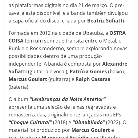
as plataformas digitais no dia 21 de março. O pre-
save já está disponível, e a banda também divulgou
a capa oficial do disco, criada por
Beatriz Sofiatti
.
Formada em 2012 na cidade de Ubatuba, a
OSTRA
COISA
tem um som que transita entre o Metal, o
Punk e o Rock moderno, sempre explorando novas
possibilidades dentro de uma produção
independente. A banda é composta por
Alexandre
Sofiatti
(guitarra e vocal),
Patrícia Gomes
(baixo),
Marcus Goulart
(guitarra) e
Ralph Casarsa
(bateria).
O álbum
“Lembranças da Noite Anterior”
apresenta uma seleção de faixas regravadas e
remasterizadas, originalmente lançadas nos EPs
“Choque Cultural”
(2018) e
“Obnubilado”
(2022). O
material foi produzido por
Marcus Goulart
e
registrado no
Manguezal Estúdio
, em Ubatuba.