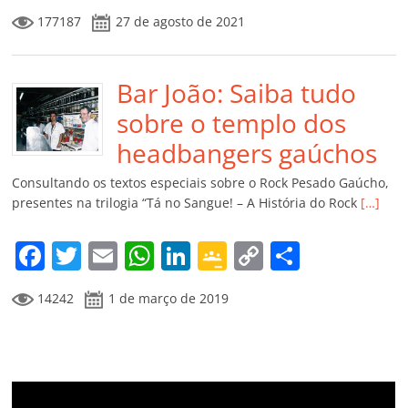
a
w
m
h
n
o
o
o
177187
27 de agosto de 2021
c
itt
ai
at
k
o
p
m
e
er
l
s
e
gl
y
p
b
Bar João: Saiba tudo
A
dI
e
Li
ar
o
p
n
Cl
n
til
sobre o templo dos
o
p
a
k
h
headbangers gaúchos
k
ss
ar
Consultando os textos especiais sobre o Rock Pesado Gaúcho,
ro
presentes na trilogia “Tá no Sangue! – A História do Rock
[…]
o
F
T
E
W
Li
G
C
C
m
a
w
m
h
n
o
o
o
14242
1 de março de 2019
c
itt
ai
at
k
o
p
m
e
er
l
s
e
gl
y
p
b
A
dI
e
Li
ar
o
p
n
Cl
n
til