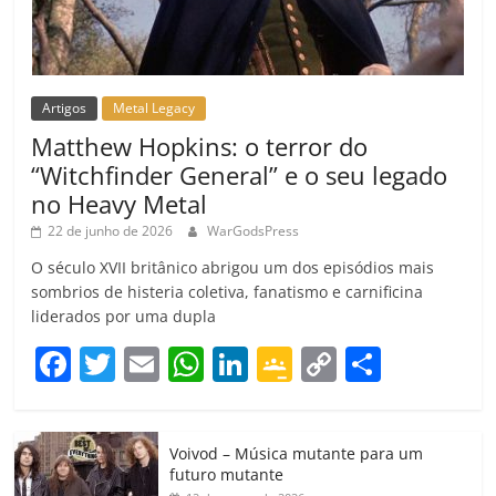
Artigos
Metal Legacy
Matthew Hopkins: o terror do
“Witchfinder General” e o seu legado
no Heavy Metal
22 de junho de 2026
WarGodsPress
O século XVII britânico abrigou um dos episódios mais
sombrios de histeria coletiva, fanatismo e carnificina
liderados por uma dupla
F
T
E
W
Li
G
C
C
a
w
m
h
n
o
o
o
c
itt
ai
at
k
o
p
m
Voivod – Música mutante para um
e
er
l
s
e
gl
y
p
futuro mutante