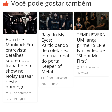
Você pode gostar também
TEMPUSVERN
Rage In My
Burn the
UM lança
Eyes:
Mankind: Em
primeiro EP e
Participando
entrevista,
lyric vídeo de
de coletânea
detalhes
“Shoot Me
internacional
sobre novo
First”
do portal
trabalho e o
Keeper of
13 de novembro
show no
Metal
de 2024
Noisy Bazaar
11 de março de
neste
2020
0
domingo
11 de setembro
de 2019
0