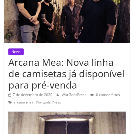
News
Arcana Mea: Nova linha
de camisetas já disponível
para pré-venda
7 de dezembro de 2020
WarGodsPress
0 comentários
,
arcana mea
Wargods Press