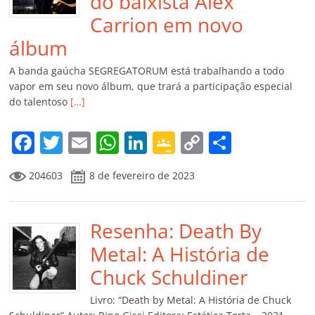
do baixista Alex
Carrion em novo
álbum
A banda gaúcha SEGREGATORUM está trabalhando a todo
vapor em seu novo álbum, que trará a participação especial
do talentoso
[…]
F
T
E
W
Li
G
C
C
a
w
m
h
n
o
o
o
204603
8 de fevereiro de 2023
c
itt
ai
at
k
o
p
m
e
er
l
s
e
gl
y
p
b
Resenha: Death By
A
dI
e
Li
ar
o
p
n
Cl
n
til
Metal: A História de
o
p
a
k
h
Chuck Schuldiner
k
ss
ar
Livro: “Death by Metal: A História de Chuck