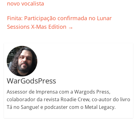
b
A
dI
e
Li
ar
novo vocalista
o
p
n
Cl
n
til
Finita: Participação confirmada no Lunar
o
p
a
k
h
Sessions X-Mas Edition
→
k
ss
ar
ro
o
m
WarGodsPress
Assessor de Imprensa com a Wargods Press,
colaborador da revista Roadie Crew, co-autor do livro
Tá no Sangue! e podcaster com o Metal Legacy.