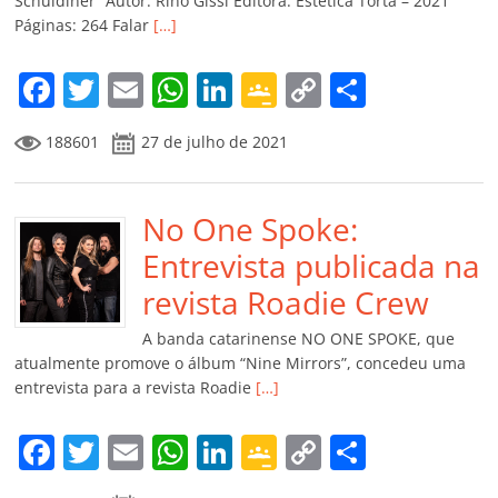
ro
Schuldiner” Autor: Rino Gissi Editora: Estética Torta – 2021
Páginas: 264 Falar
[…]
o
m
F
T
E
W
Li
G
C
C
a
w
m
h
n
o
o
o
188601
27 de julho de 2021
c
itt
ai
at
k
o
p
m
e
er
l
s
e
gl
y
p
b
No One Spoke:
A
dI
e
Li
ar
o
p
n
Cl
n
til
Entrevista publicada na
o
p
a
k
h
revista Roadie Crew
k
ss
ar
A banda catarinense NO ONE SPOKE, que
ro
atualmente promove o álbum “Nine Mirrors”, concedeu uma
entrevista para a revista Roadie
[…]
o
m
F
T
E
W
Li
G
C
C
a
w
m
h
n
o
o
o