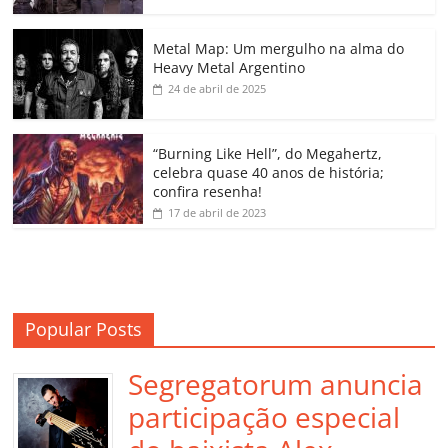
o
p
n
Cl
n
til
o
p
a
k
h
Metal Map: Um mergulho na alma do
Heavy Metal Argentino
k
ss
ar
24 de abril de 2025
ro
o
“Burning Like Hell”, do Megahertz,
m
celebra quase 40 anos de história;
confira resenha!
17 de abril de 2023
Popular Posts
Segregatorum anuncia
participação especial