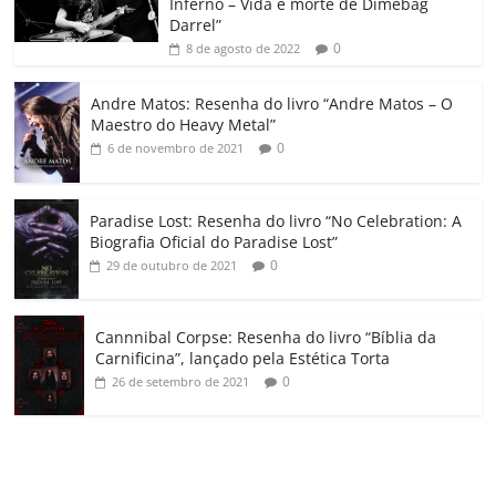
Inferno – Vida e morte de Dimebag
k
ss
ar
Darrel”
ro
0
8 de agosto de 2022
o
Andre Matos: Resenha do livro “Andre Matos – O
m
Maestro do Heavy Metal”
0
6 de novembro de 2021
Paradise Lost: Resenha do livro “No Celebration: A
Biografia Oficial do Paradise Lost”
0
29 de outubro de 2021
Cannnibal Corpse: Resenha do livro “Bíblia da
Carnificina”, lançado pela Estética Torta
0
26 de setembro de 2021