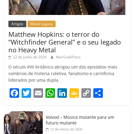
Artigos
Metal Legacy
Matthew Hopkins: o terror do
“Witchfinder General” e o seu legado
no Heavy Metal
22 de junho de 2026
WarGodsPress
O século XVII britânico abrigou um dos episódios mais
sombrios de histeria coletiva, fanatismo e carnificina
liderados por uma dupla
F
T
E
W
Li
G
C
C
a
w
m
h
n
o
o
o
c
itt
ai
at
k
o
p
m
Voivod – Música mutante para um
e
er
l
s
e
gl
y
p
futuro mutante
b
A
dI
e
Li
ar
12 de março de 2026