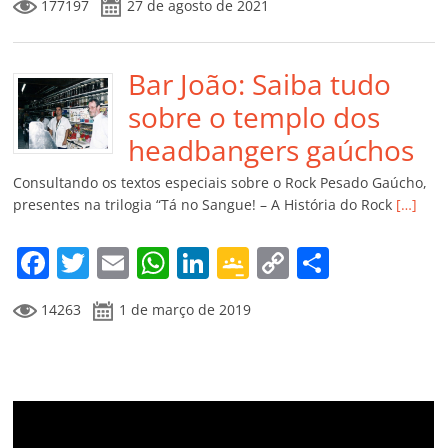
177197
27 de agosto de 2021
c
itt
ai
at
k
o
p
m
e
er
l
s
e
gl
y
p
b
Bar João: Saiba tudo
A
dI
e
Li
ar
o
p
n
Cl
n
til
sobre o templo dos
o
p
a
k
h
headbangers gaúchos
k
ss
ar
Consultando os textos especiais sobre o Rock Pesado Gaúcho,
ro
presentes na trilogia “Tá no Sangue! – A História do Rock
[…]
o
F
T
E
W
Li
G
C
C
m
a
w
m
h
n
o
o
o
14263
1 de março de 2019
c
itt
ai
at
k
o
p
m
e
er
l
s
e
gl
y
p
b
A
dI
e
Li
ar
o
p
n
Cl
n
til