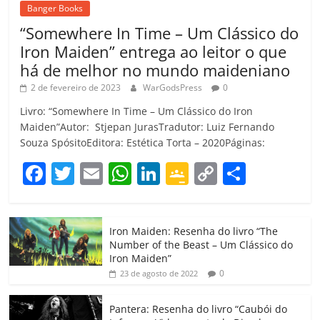
Banger Books
“Somewhere In Time – Um Clássico do
Iron Maiden” entrega ao leitor o que
há de melhor no mundo maideniano
2 de fevereiro de 2023
WarGodsPress
0
Livro: “Somewhere In Time – Um Clássico do Iron
Maiden”Autor: Stjepan JurasTradutor: Luiz Fernando
Souza SpósitoEditora: Estética Torta – 2020Páginas:
F
T
E
W
Li
G
C
C
a
w
m
h
n
o
o
o
c
itt
ai
at
k
o
p
m
Iron Maiden: Resenha do livro “The
e
er
l
s
e
gl
y
p
Number of the Beast – Um Clássico do
b
A
dI
e
Li
ar
Iron Maiden”
0
23 de agosto de 2022
o
p
n
Cl
n
til
o
p
a
k
h
Pantera: Resenha do livro “Caubói do