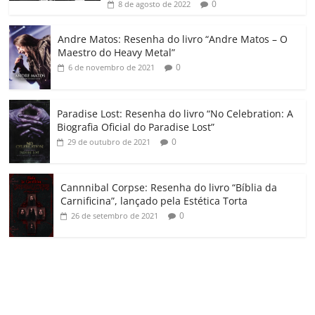
ro
0
8 de agosto de 2022
o
Andre Matos: Resenha do livro “Andre Matos – O
m
Maestro do Heavy Metal”
0
6 de novembro de 2021
Paradise Lost: Resenha do livro “No Celebration: A
Biografia Oficial do Paradise Lost”
0
29 de outubro de 2021
Cannnibal Corpse: Resenha do livro “Bíblia da
Carnificina”, lançado pela Estética Torta
0
26 de setembro de 2021