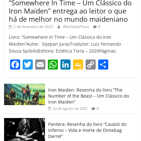
“Somewhere In Time – Um Clássico do
Iron Maiden” entrega ao leitor o que
há de melhor no mundo maideniano
2 de fevereiro de 2023
WarGodsPress
0
Livro: “Somewhere In Time – Um Clássico do Iron
Maiden”Autor: Stjepan JurasTradutor: Luiz Fernando
Souza SpósitoEditora: Estética Torta – 2020Páginas:
F
T
E
W
Li
G
C
C
a
w
m
h
n
o
o
o
c
itt
ai
at
k
o
p
m
Iron Maiden: Resenha do livro “The
e
er
l
s
e
gl
y
p
Number of the Beast – Um Clássico do
b
A
dI
e
Li
ar
Iron Maiden”
0
23 de agosto de 2022
o
p
n
Cl
n
til
o
p
a
k
h
Pantera: Resenha do livro “Caubói do
Inferno – Vida e morte de Dimebag
k
ss
ar
Darrel”