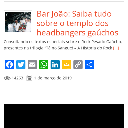
e
er
l
s
e
gl
y
p
b
Bar João: Saiba tudo
A
dI
e
Li
ar
o
p
n
Cl
n
til
sobre o templo dos
o
p
a
k
h
headbangers gaúchos
k
ss
ar
Consultando os textos especiais sobre o Rock Pesado Gaúcho,
ro
presentes na trilogia “Tá no Sangue! – A História do Rock
[…]
o
F
T
E
W
Li
G
C
C
m
a
w
m
h
n
o
o
o
14263
1 de março de 2019
c
itt
ai
at
k
o
p
m
e
er
l
s
e
gl
y
p
b
A
dI
e
Li
ar
o
p
n
Cl
n
til
o
p
a
k
h