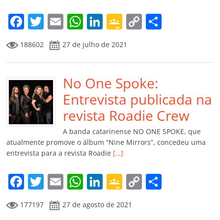
o
m
F
T
E
W
Li
G
C
C
a
w
m
h
n
o
o
o
188602
27 de julho de 2021
c
itt
ai
at
k
o
p
m
e
er
l
s
e
gl
y
p
b
No One Spoke:
A
dI
e
Li
ar
o
p
n
Cl
n
til
Entrevista publicada na
o
p
a
k
h
revista Roadie Crew
k
ss
ar
A banda catarinense NO ONE SPOKE, que
ro
atualmente promove o álbum “Nine Mirrors”, concedeu uma
entrevista para a revista Roadie
[…]
o
m
F
T
E
W
Li
G
C
C
a
w
m
h
n
o
o
o
177197
27 de agosto de 2021
c
itt
ai
at
k
o
p
m