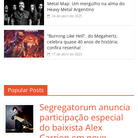
o
p
a
k
h
Metal Map: Um mergulho na alma do
Heavy Metal Argentino
k
ss
ar
24 de abril de 2025
ro
o
“Burning Like Hell”, do Megahertz,
m
celebra quase 40 anos de história;
confira resenha!
17 de abril de 2023
Popular Posts
Segregatorum anuncia
participação especial
do baixista Alex
Carrion em novo