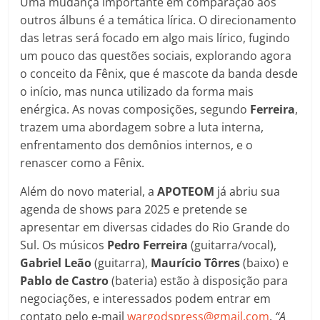
Uma mudança importante em comparação aos
outros álbuns é a temática lírica. O direcionamento
das letras será focado em algo mais lírico, fugindo
um pouco das questões sociais, explorando agora
o conceito da Fênix, que é mascote da banda desde
o início, mas nunca utilizado da forma mais
enérgica. As novas composições, segundo
Ferreira
,
trazem uma abordagem sobre a luta interna,
enfrentamento dos demônios internos, e o
renascer como a Fênix.
Além do novo material, a
APOTEOM
já abriu sua
agenda de shows para 2025 e pretende se
apresentar em diversas cidades do Rio Grande do
Sul. Os músicos
Pedro Ferreira
(guitarra/vocal),
Gabriel Leão
(guitarra),
Maurício Tôrres
(baixo) e
Pablo de Castro
(bateria) estão à disposição para
negociações, e interessados podem entrar em
contato pelo e-mail
wargodspress@gmail.com
.
“A