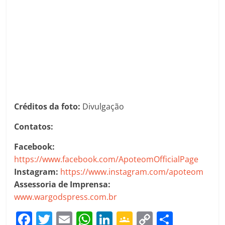
Créditos da foto:
Divulgação
Contatos:
Facebook:
https://www.facebook.com/ApoteomOfficialPage
Instagram:
https://www.instagram.com/apoteom
Assessoria de Imprensa:
www.wargodspress.com.br
F
T
E
W
Li
G
C
C