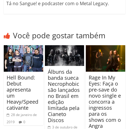
Tá no Sangue! e podcaster com o Metal Legacy.
Você pode gostar também
Álbuns da
Hell Bound:
Rage In My
banda sueca
Debut
Eyes: Faça o
Necrophobic
apresenta
pre-save do
são lançados
um
novo single e
no Brasil em
Heavy/Speed
concorra a
edição
cativante
ingressos
limitada pela
para os
Cianeto
28 de janeiro de
shows com o
Discos
2019
0
Angra
3 de outubro de