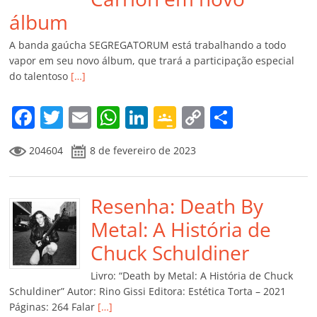
álbum
A banda gaúcha SEGREGATORUM está trabalhando a todo
vapor em seu novo álbum, que trará a participação especial
do talentoso
[…]
F
T
E
W
Li
G
C
C
a
w
m
h
n
o
o
o
204604
8 de fevereiro de 2023
c
itt
ai
at
k
o
p
m
e
er
l
s
e
gl
y
p
b
Resenha: Death By
A
dI
e
Li
ar
o
p
n
Cl
n
til
Metal: A História de
o
p
a
k
h
Chuck Schuldiner
k
ss
ar
Livro: “Death by Metal: A História de Chuck
ro
Schuldiner” Autor: Rino Gissi Editora: Estética Torta – 2021
Páginas: 264 Falar
[…]