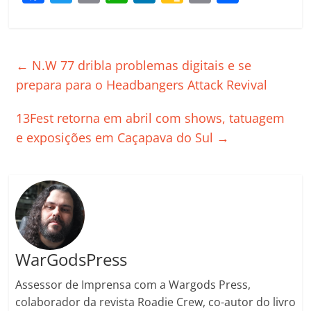
a
w
m
h
n
o
o
o
c
itt
ai
at
k
o
p
m
e
er
l
s
e
gl
y
p
←
N.W 77 dribla problemas digitais e se
b
A
dI
e
Li
ar
prepara para o Headbangers Attack Revival
o
p
n
Cl
n
til
13Fest retorna em abril com shows, tatuagem
o
p
a
k
h
e exposições em Caçapava do Sul
→
k
ss
ar
ro
o
m
WarGodsPress
Assessor de Imprensa com a Wargods Press,
colaborador da revista Roadie Crew, co-autor do livro