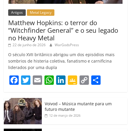
Artigos
Metal Legacy
Matthew Hopkins: o terror do
“Witchfinder General” e o seu legado
no Heavy Metal
22 de junho de 2026
WarGodsPress
O século XVII britânico abrigou um dos episódios mais
sombrios de histeria coletiva, fanatismo e carnificina
liderados por uma dupla
F
T
E
W
Li
G
C
C
a
w
m
h
n
o
o
o
c
itt
ai
at
k
o
p
m
Voivod – Música mutante para um
e
er
l
s
e
gl
y
p
futuro mutante
b
A
dI
e
Li
ar
12 de março de 2026
o
p
n
Cl
n
til