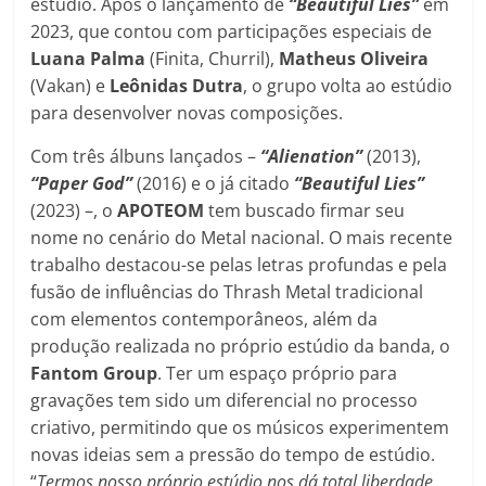
estúdio. Após o lançamento de
“Beautiful Lies”
em
2023, que contou com participações especiais de
Luana Palma
(Finita, Churril),
Matheus Oliveira
(Vakan) e
Leônidas Dutra
, o grupo volta ao estúdio
para desenvolver novas composições.
Com três álbuns lançados –
“Alienation”
(2013),
“Paper God”
(2016) e o já citado
“Beautiful Lies”
(2023) –, o
APOTEOM
tem buscado firmar seu
nome no cenário do Metal nacional. O mais recente
trabalho destacou-se pelas letras profundas e pela
fusão de influências do Thrash Metal tradicional
com elementos contemporâneos, além da
produção realizada no próprio estúdio da banda, o
Fantom Group
. Ter um espaço próprio para
gravações tem sido um diferencial no processo
criativo, permitindo que os músicos experimentem
novas ideias sem a pressão do tempo de estúdio.
“
Termos nosso próprio estúdio nos dá total liberdade