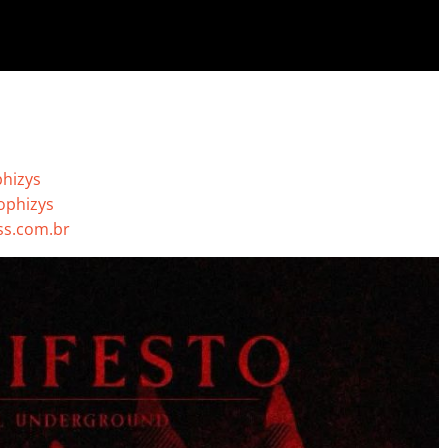
hizys
ophizys
s.com.br