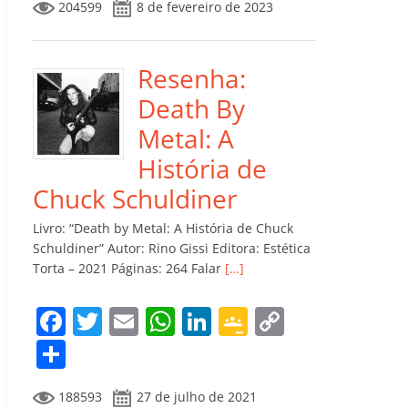
204599
8 de fevereiro de 2023
e
er
l
s
e
gl
y
m
b
A
dI
e
Li
p
o
p
n
Cl
n
ar
Resenha:
o
p
a
k
til
Death By
k
ss
h
Metal: A
ro
ar
História de
o
Chuck Schuldiner
m
Livro: “Death by Metal: A História de Chuck
Schuldiner” Autor: Rino Gissi Editora: Estética
Torta – 2021 Páginas: 264 Falar
[…]
F
T
E
W
Li
G
C
a
w
m
h
n
o
o
C
c
itt
ai
at
k
o
p
o
188593
27 de julho de 2021