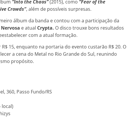
 álbum
“Into the Chaos”
(2015), como
“Fear of the
ive Crowds”
, além de possíveis surpresas.
imeiro álbum da banda e contou com a participação da
a
Nervosa
e atual
Crypta.
O disco trouxe bons resultados
eestabelecer com a atual formação.
 R$ 15, enquanto na portaria do evento custarão R$ 20. O
lecer a cena do Metal no Rio Grande do Sul, reunindo
esmo propósito.
bel, 360, Passo Fundo/RS
 local)
hizys