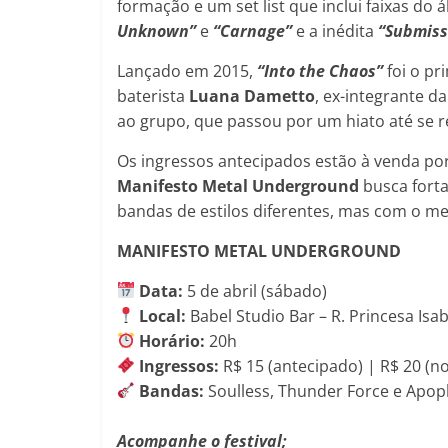
formação e um set list que inclui faixas do
Unknown”
e
“Carnage”
e a inédita
“Submiss
Lançado em 2015,
“Into the Chaos”
foi o pr
baterista
Luana Dametto
, ex-integrante d
ao grupo, que passou por um hiato até se r
Os ingressos antecipados estão à venda por
Manifesto Metal Underground
busca forta
bandas de estilos diferentes, mas com o m
MANIFESTO METAL UNDERGROUND
Data:
5 de abril (sábado)
Local:
Babel Studio Bar – R. Princesa Isa
Horário:
20h
Ingressos:
R$ 15 (antecipado) | R$ 20 (no
Bandas:
Soulless, Thunder Force e Apop
Acompanhe o festival;