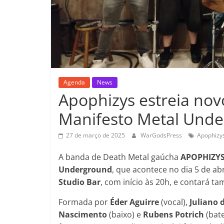
Agenda
News
Apophizys estreia novo
Manifesto Metal Und
27 de março de 2025
WarGodsPress
Apophizy
A banda de Death Metal gaúcha
APOPHIZY
Underground
, que acontece no dia 5 de ab
Studio Bar
, com início às 20h, e contará
Formada por
Éder Aguirre
(vocal),
Juliano 
Nascimento
(baixo) e
Rubens
Potrich
(bate