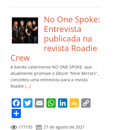
e
er
l
s
e
gl
y
m
b
A
dI
e
Li
p
o
p
n
Cl
n
ar
No One Spoke:
o
p
a
k
til
Entrevista
k
ss
h
publicada na
ro
ar
revista Roadie
o
Crew
m
A banda catarinense NO ONE SPOKE, que
atualmente promove o álbum “Nine Mirrors”,
concedeu uma entrevista para a revista
Roadie
[…]
F
T
E
W
Li
G
C
a
w
m
h
n
o
o
C
c
itt
ai
at
k
o
p
o
177193
27 de agosto de 2021