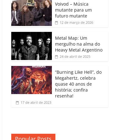
b
A
dI
e
Li
Voivod – Música
p
mutante para um
o
p
n
Cl
n
ar
futuro mutante
12 de março de 2026
o
p
a
k
til
k
ss
h
Metal Map: Um
ro
mergulho na alma do
ar
Heavy Metal Argentino
o
24 de abril de 2025
m
“Burning Like Hell”, do
Megahertz, celebra
quase 40 anos de
história; confira
resenha!
17 de abril de 2023
Popular Posts