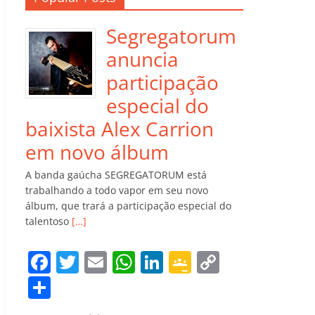
Segregatorum
anuncia
participação
especial do
baixista Alex Carrion
em novo álbum
A banda gaúcha SEGREGATORUM está
trabalhando a todo vapor em seu novo
álbum, que trará a participação especial do
talentoso
[…]
F
T
E
W
Li
G
C
a
w
m
h
n
o
o
C
c
itt
ai
at
k
o
p
o