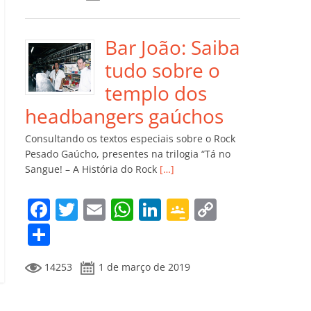
e
er
l
s
e
gl
y
m
b
A
dI
e
Li
p
o
p
n
Cl
n
ar
Bar João: Saiba
o
p
a
k
til
tudo sobre o
k
ss
h
templo dos
ro
ar
headbangers gaúchos
o
Consultando os textos especiais sobre o Rock
m
Pesado Gaúcho, presentes na trilogia “Tá no
Sangue! – A História do Rock
[…]
F
T
E
W
Li
G
C
a
w
m
h
n
o
o
C
c
itt
ai
at
k
o
p
o
14253
1 de março de 2019
e
er
l
s
e
gl
y
m
b
A
dI
e
Li
p