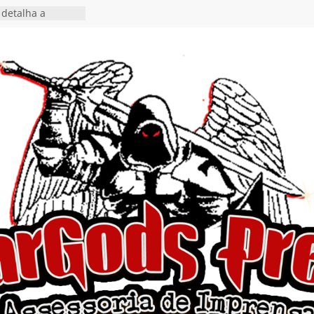
 o single “Keep
live!” e detalha
ovo álbum
detalha a
 Rig” definitivo
ival Hell’s Heroes
tosth chega ao
ional em formato
o nas plataformas
cia show em
 Autoral” e
to do novo single
 hiato de uma
nçamento do EP
, I Begin”