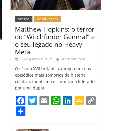
Artigos
Metal Legacy
Matthew Hopkins: o terror
do “Witchfinder General” e
o seu legado no Heavy
Metal
22 de junho de 2026
WarGodsPress
O século XVII britânico abrigou um dos
episódios mais sombrios de histeria
coletiva, fanatismo e carnificina liderados
por uma dupla
F
T
E
W
Li
G
C
a
w
m
h
n
o
o
C
c
itt
ai
at
k
o
p
o
e
er
l
s
e
gl
y
m