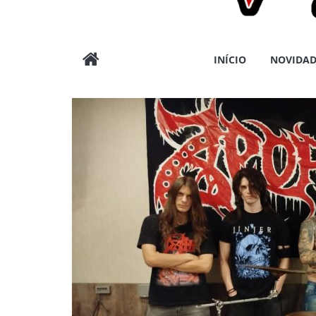
Wargods
INÍCIO
NOVIDAD
Press
Assessoria
e
Conteúdos