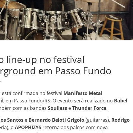
 line-up no festival
erground em Passo Fundo
s
S
está confirmada no festival
Manifesto Metal
ril, em Passo Fundo/RS. O evento será realizado no
Babel
 também com as bandas
Soulless
e
Thunder Force
.
dos Santos
e
Bernardo Beloti Grigolo
(guitarras),
Rodrigo
ria), o
APOPHIZYS
retorna aos palcos com nova