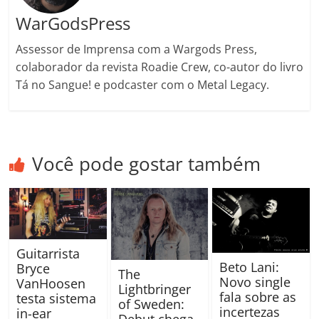
WarGodsPress
Assessor de Imprensa com a Wargods Press,
colaborador da revista Roadie Crew, co-autor do livro
Tá no Sangue! e podcaster com o Metal Legacy.
Você pode gostar também
Guitarrista
Beto Lani:
Bryce
The
Novo single
VanHoosen
Lightbringer
fala sobre as
testa sistema
of Sweden:
incertezas
in-ear