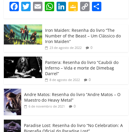
F
T
E
W
Li
G
C
C
a
w
m
h
n
o
o
o
c
itt
ai
at
k
o
p
m
Iron Maiden: Resenha do livro “The
e
er
l
s
e
gl
y
p
Number of the Beast – Um Clássico do
b
A
dI
e
Li
ar
Iron Maiden”
0
23 de agosto de 2022
o
p
n
Cl
n
til
o
p
a
k
h
Pantera: Resenha do livro “Caubói do
Inferno – Vida e morte de Dimebag
k
ss
ar
Darrel”
ro
0
8 de agosto de 2022
o
Andre Matos: Resenha do livro “Andre Matos – O
m
Maestro do Heavy Metal”
0
6 de novembro de 2021
Paradise Lost: Resenha do livro “No Celebration: A
Biografia Oficial do Paradise Lost”