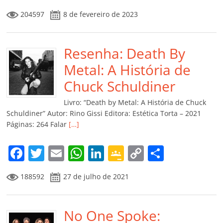
a
w
m
h
n
o
o
o
204597
8 de fevereiro de 2023
c
itt
ai
at
k
o
p
m
e
er
l
s
e
gl
y
p
b
Resenha: Death By
A
dI
e
Li
ar
o
p
n
Cl
n
til
Metal: A História de
o
p
a
k
h
Chuck Schuldiner
k
ss
ar
Livro: “Death by Metal: A História de Chuck
ro
Schuldiner” Autor: Rino Gissi Editora: Estética Torta – 2021
Páginas: 264 Falar
[…]
o
m
F
T
E
W
Li
G
C
C
a
w
m
h
n
o
o
o
188592
27 de julho de 2021
c
itt
ai
at
k
o
p
m
e
er
l
s
e
gl
y
p
b
No One Spoke:
A
dI
e
Li
ar