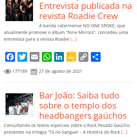
o
p
n
Cl
n
til
Entrevista publicada na
o
p
a
k
h
revista Roadie Crew
k
ss
ar
A banda catarinense NO ONE SPOKE, que
ro
atualmente promove o álbum “Nine Mirrors”, concedeu uma
entrevista para a revista Roadie
[…]
o
m
F
T
E
W
Li
G
C
C
a
w
m
h
n
o
o
o
177189
27 de agosto de 2021
c
itt
ai
at
k
o
p
m
e
er
l
s
e
gl
y
p
b
Bar João: Saiba tudo
A
dI
e
Li
ar
o
p
n
Cl
n
til
sobre o templo dos
o
p
a
k
h
headbangers gaúchos
k
ss
ar
Consultando os textos especiais sobre o Rock Pesado Gaúcho,
ro
presentes na trilogia “Tá no Sangue! – A História do Rock
[…]