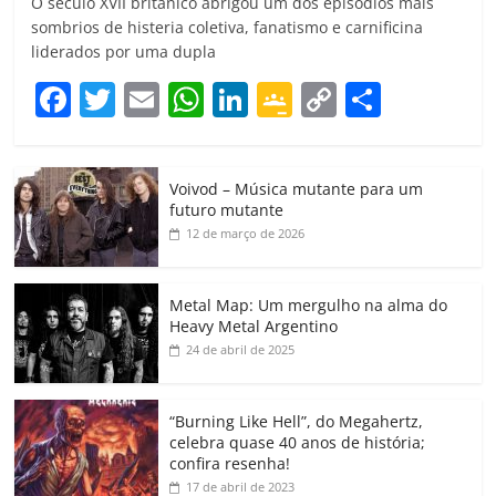
O século XVII britânico abrigou um dos episódios mais
sombrios de histeria coletiva, fanatismo e carnificina
liderados por uma dupla
F
T
E
W
Li
G
C
C
a
w
m
h
n
o
o
o
c
itt
ai
at
k
o
p
m
Voivod – Música mutante para um
e
er
l
s
e
gl
y
p
futuro mutante
b
A
dI
e
Li
ar
12 de março de 2026
o
p
n
Cl
n
til
o
p
a
k
h
Metal Map: Um mergulho na alma do
Heavy Metal Argentino
k
ss
ar
24 de abril de 2025
ro
o
“Burning Like Hell”, do Megahertz,
m
celebra quase 40 anos de história;
confira resenha!
17 de abril de 2023