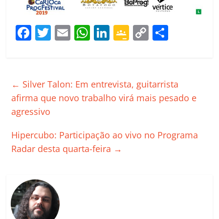
F
T
E
W
Li
G
C
C
a
w
m
h
n
o
o
o
c
itt
ai
at
k
o
p
m
e
er
l
s
e
gl
y
p
←
Silver Talon: Em entrevista, guitarrista
b
A
dI
e
Li
ar
afirma que novo trabalho virá mais pesado e
o
p
n
Cl
n
til
agressivo
o
p
a
k
h
Hipercubo: Participação ao vivo no Programa
k
ss
ar
Radar desta quarta-feira
→
ro
o
m