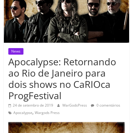
News
Apocalypse: Retornando
ao Rio de Janeiro para
dois shows no CaRIOca
ProgFestival
24 de setembro de 2019
WarGodsPress
0 comentários
,
Apocalypse
Wargods Press