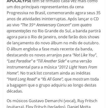
APOCALYPSE
tem se firmado cada vez mais como
um dos principais representantes da cena
Progressiva no Brasil, comemorando agora seus 35
anos de atividades ininterruptas. Após lançar o CD
ao vivo
“The 35
Anniversary Concert” com quatro
th
apresentações
no Rio Grande do Sul, a banda partirá
agora para o Rio de Janeiro, onde farão dois shows
de lançamento do novo álbum no mês de outubro.
O álbum engloba a fase mais recente da banda,
destacando os novos arranjos para
“Not Like You”
,
“Last Paradise”
e
“Till Another Side”
e uma versão
instrumental para a música
“2012 Light Years From
Home”.
No track list constam ainda as inéditas
“Hard Long Road”
e
“It´s All Gone”,
que mostram toda
a bagagem que o grupo adquiriu ao longo destas
décadas.
Os músicos Gustavo Demarchi (vocal), Ruy Fritsch
(guitarra), Eloy Fritsch (teclados), Daniel Motta