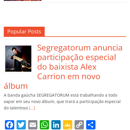
Popular Posts
Segregatorum anuncia
participação especial
do baixista Alex
Carrion em novo
álbum
A banda gaúcha SEGREGATORUM está trabalhando a todo
vapor em seu novo álbum, que trará a participação especial
do talentoso
[…]
F
T
E
W
Li
G
C
C