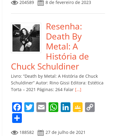
204589
8 de fevereiro de 2023
e
er
l
s
e
gl
y
m
b
A
dI
e
Li
p
o
p
n
Cl
n
ar
Resenha:
o
p
a
k
til
Death By
k
ss
h
Metal: A
ro
ar
História de
o
Chuck Schuldiner
m
Livro: “Death by Metal: A História de Chuck
Schuldiner” Autor: Rino Gissi Editora: Estética
Torta – 2021 Páginas: 264 Falar
[…]
F
T
E
W
Li
G
C
a
w
m
h
n
o
o
C
c
itt
ai
at
k
o
p
o
188582
27 de julho de 2021