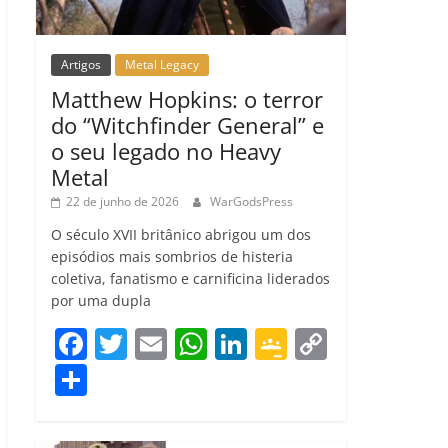
Artigos
Metal Legacy
Matthew Hopkins: o terror
do “Witchfinder General” e
o seu legado no Heavy
Metal
22 de junho de 2026
WarGodsPress
O século XVII britânico abrigou um dos
episódios mais sombrios de histeria
coletiva, fanatismo e carnificina liderados
por uma dupla
F
T
E
W
Li
G
C
a
w
m
h
n
o
o
C
c
itt
ai
at
k
o
p
o
e
er
l
s
e
gl
y
m