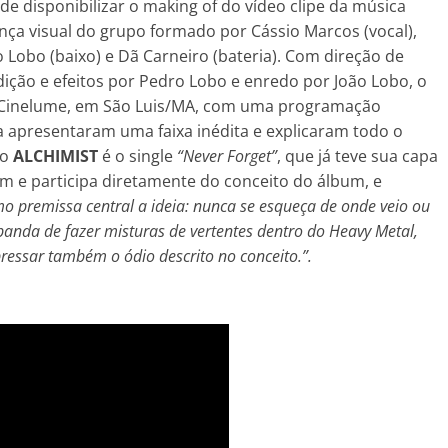
 de disponibilizar o making of do vídeo clipe da música
ça visual do grupo formado por Cássio Marcos (vocal),
o Lobo (baixo) e Dã Carneiro (bateria). Com direção de
dição e efeitos por Pedro Lobo e enredo por João Lobo, o
a Cinelume, em São Luis/MA, com uma programação
 apresentaram uma faixa inédita e explicaram todo o
do
ALCHIMIST
é o single
“Never Forget”
, que já teve sua capa
um e participa diretamente do conceito do álbum, e
o premissa central a ideia: nunca se esqueça de onde veio ou
banda de fazer misturas de vertentes dentro do Heavy Metal,
essar também o ódio descrito no conceito.”.