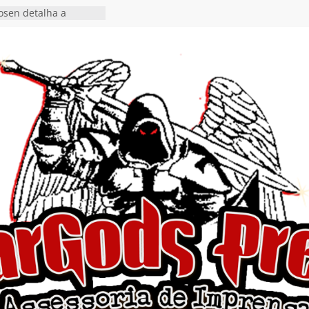
osen detalha a
 “Fly Rig” definitivo
festival Hell’s Heroes
 vídeo de guitar & bass
de “Eclipse”, segundo
bum “Dreaming”
estiona a
o e a artificialidade
ingle e videoclipe de
ams”
nda gaúcha de Heavy
o debut “Hellforge”
 Single “Dead Flies
stá nas plataformas em
orge A. Romero