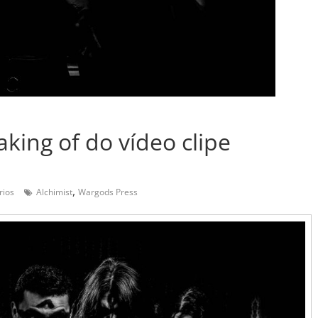
aking of do vídeo clipe
,
rios
Alchimist
Wargods Press