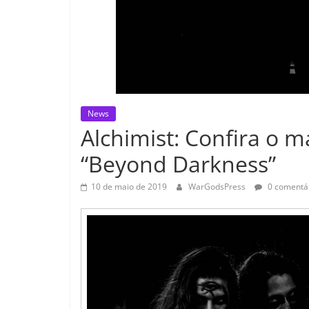
News
Alchimist: Confira o m
“Beyond Darkness”
10 de maio de 2019
WarGodsPress
0 comentá