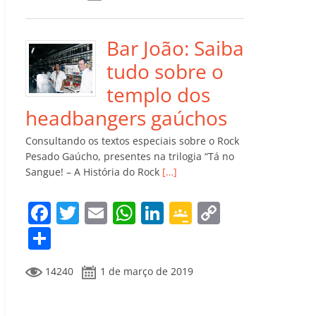
e
er
l
s
e
gl
y
m
b
A
dI
e
Li
p
o
p
n
Cl
n
ar
Bar João: Saiba
o
p
a
k
til
tudo sobre o
k
ss
h
templo dos
ro
ar
headbangers gaúchos
o
Consultando os textos especiais sobre o Rock
m
Pesado Gaúcho, presentes na trilogia “Tá no
Sangue! – A História do Rock
[…]
F
T
E
W
Li
G
C
a
w
m
h
n
o
o
C
c
itt
ai
at
k
o
p
o
14240
1 de março de 2019
e
er
l
s
e
gl
y
m
b
A
dI
e
Li
p