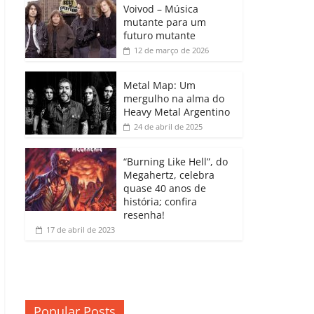
b
A
dI
e
Li
Voivod – Música
p
mutante para um
o
p
n
Cl
n
ar
futuro mutante
12 de março de 2026
o
p
a
k
til
k
ss
h
Metal Map: Um
ro
mergulho na alma do
ar
Heavy Metal Argentino
o
24 de abril de 2025
m
“Burning Like Hell”, do
Megahertz, celebra
quase 40 anos de
história; confira
resenha!
17 de abril de 2023
Popular Posts