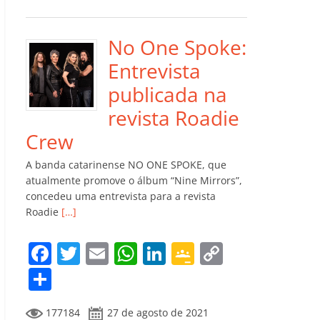
e
er
l
s
e
gl
y
m
b
A
dI
e
Li
p
o
p
n
Cl
n
ar
No One Spoke:
o
p
a
k
til
Entrevista
k
ss
h
publicada na
ro
ar
revista Roadie
o
Crew
m
A banda catarinense NO ONE SPOKE, que
atualmente promove o álbum “Nine Mirrors”,
concedeu uma entrevista para a revista
Roadie
[…]
F
T
E
W
Li
G
C
a
w
m
h
n
o
o
C
c
itt
ai
at
k
o
p
o
177184
27 de agosto de 2021