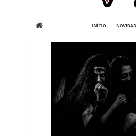
Wargods
INÍCIO
NOVIDAD
Press
Assessoria
e
Conteúdos