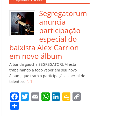
Segregatorum
anuncia
participação
especial do
baixista Alex Carrion
em novo álbum
A banda gaúcha SEGREGATORUM está
trabalhando a todo vapor em seu novo
álbum, que trará a participação especial do
talentoso
[…]
F
T
E
W
Li
G
C
a
w
m
h
n
o
o
C
c
itt
ai
at
k
o
p
o