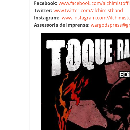
Facebook:
www.facebook.com/alchimistoffi
Twitter:
www.twitter.com/alchimistband
Instagram:
www.instagram.com/Alchimistof
Assessoria de Imprensa:
wargodspress@g